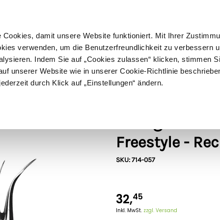
ußer Sperrgut
Schnelle
Lieferung
30-tägiges
Widerrufsrecht
Kostenl
Cookies, damit unsere Website funktioniert. Mit Ihrer Zustimm
kies verwenden, um die Benutzerfreundlichkeit zu verbessern un
alysieren. Indem Sie auf „Cookies zulassen“ klicken, stimmen S
Schermaschinen
Futter- & Tränkesysteme
Haus, Hof 
f unserer Website wie in unserer Cookie-Richtlinie beschriebe
jederzeit durch Klick auf „Einstellungen“ ändern.
änder
Heiniger
Heiniger Scha
Freestyle - Re
SKU: 714-057
32,
45
Inkl. MwSt.
zzgl. Versand