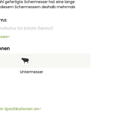
ahl gefertigte Schermesser hat eine lange
 mit diesem Schermessern deshalb mehrmals
YLE:
rofischur für Schafe (Merino)
z zu Heiniger EVO/ONE, XTRA, S12, XPERT
esen
ESTYLE:
onen
6 mm breit / Langer Spitzenradius
Nachschliff, aus hochfestem Spezialstahl
Untermesser
 und Schermaschine:
en Spezifikationen an
chst sauber, trocken und nicht verschwitzt sein.