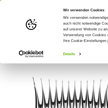
Portofrei
ab 175 € (in DE) – a
Wir verwenden Cookies
Wir verwenden notwendige 
auch nicht notwendige Coo
auf unserer Website zu an
Weidezaun
Zaunlösungen nach Tierart
Verwendung von Cookies au
Ihre Cookie-Einstellungen 
Startseite
Heiniger Schafschur-Untermesser Freestyle - Rechtsh
Details