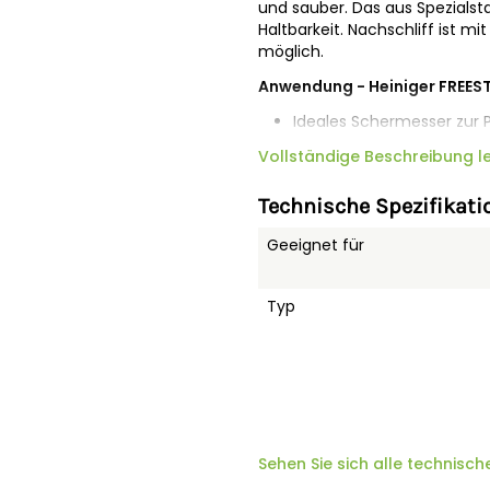
und sauber. Das aus Spezialst
Haltbarkeit. Nachschliff ist
möglich.
Anwendung - Heiniger FREEST
Ideales Schermesser zur P
Als Erweiterung oder Ersat
Vollständige Beschreibung l
Eigenschaften - Heiniger FRE
Technische Spezifikati
Präzisionsschermesser: 9
Ermöglicht wiederholten 
Geeignet für
Rechtshänder
Typ
Pflegetipps für Schermesser
Während der Schur:
Sehen Sie sich alle technisch
Das Fell des Tieres muss mögli