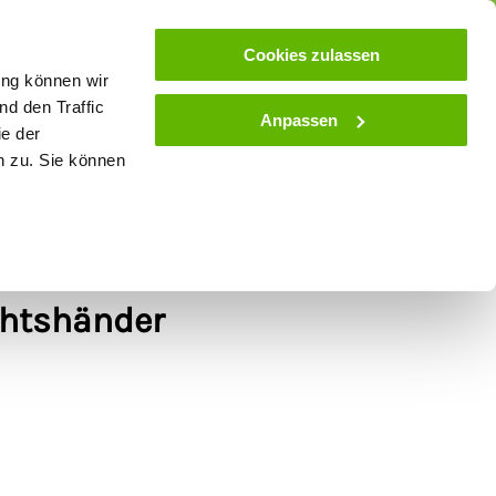
ose
Beratung
Kundenservice
Blog
Cookies zulassen
ung können wir
d den Traffic
Anpassen
ie der
& Stall
Spielwaren
Zaunlexikon
SALE
n zu. Sie können
fschur-Untermesser
chtshänder