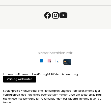
Wunschzettel
Zaunlexikon
Passwort vergessen
Häufig gestellte Fragen
Kostenlose Fachberatung
Schleifservice
Zahlungsarten
Versand & Lieferung
Retouren & Umtausch
Verpackungsgesetz (VerpackG)
Hinweise zur Batterieentsorgung
EU - Online Dispute Resolution
Partnerprogramm
Sicher bezahlen mit:
Impressum
Datenschutzerklärung
AGB
Widerrufsbelehrung
Vertrag widerrufen
Streichpreise = Unverbindliche Preisempfehlung des Hersteller, ehemaliger
Verkaufspreis des Herstellers oder die Summe der Einzelpreise bei Einzelkauf.
Kostenlose Rücksendung für Paketsendungen bei Widerruf innerhalb von 30
Tagen.