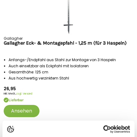
Gallagher
Gallagher Eck- & Montagepfahl - 1,25 m (für 3 Haspeln)
Anfangs-/Endpfahl aus Stahl zur Montage von 3 Haspeln
Auch einsetzbar als Eckpfahl mit Isolatoren
Gesamthöhe: 125 cm
Aus hochwertig verzinktem Stahl
26,95
Inkl. MwSt.,
zzgl. Versand
Lieferbar
Ansehen
Portofrei
ab 175 € (in DE) – außer Sperrgut
Schnelle
Lieferung
30-tägiges
Widerrufsrecht