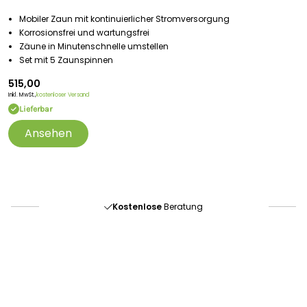
Mobiler Zaun mit kontinuierlicher Stromversorgung
Korrosionsfrei und wartungsfrei
Zäune in Minutenschnelle umstellen
Set mit 5 Zaunspinnen
515,00
Inkl. MwSt.,
kostenloser Versand
Lieferbar
Ansehen
Portofrei
ab 175 € (in DE) – außer Sperrgut
Schnelle
Lieferung
30-tägiges
Widerrufsrecht
Kostenlose
Beratung
Portofrei
ab 175 € (in DE) – außer Sperrgut