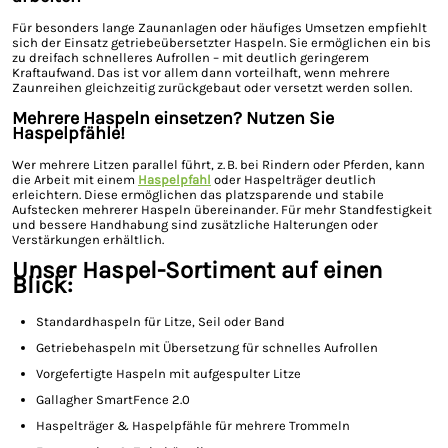
Für besonders lange Zaunanlagen oder häufiges Umsetzen empfiehlt
sich der Einsatz getriebeübersetzter Haspeln. Sie ermöglichen ein bis
zu dreifach schnelleres Aufrollen – mit deutlich geringerem
Kraftaufwand. Das ist vor allem dann vorteilhaft, wenn mehrere
Zaunreihen gleichzeitig zurückgebaut oder versetzt werden sollen.
Mehrere Haspeln einsetzen? Nutzen Sie
Haspelpfähle!
Wer mehrere Litzen parallel führt, z. B. bei Rindern oder Pferden, kann
die Arbeit mit einem
Haspelpfahl
oder Haspelträger deutlich
erleichtern. Diese ermöglichen das platzsparende und stabile
Aufstecken mehrerer Haspeln übereinander. Für mehr Standfestigkeit
und bessere Handhabung sind zusätzliche Halterungen oder
Verstärkungen erhältlich.
Unser Haspel-Sortiment auf einen
Blick:
Standardhaspeln für Litze, Seil oder Band
Getriebehaspeln mit Übersetzung für schnelles Aufrollen
Vorgefertigte Haspeln mit aufgespulter Litze
Gallagher SmartFence 2.0
Haspelträger & Haspelpfähle für mehrere Trommeln