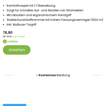
Komforthaspel mit 1:1 Übersetzung
Sorgt für schnelles Auf- und Abrollen von Stromleitern
Mit robustem und ergonomischem Handgriff
Stabile Kunststofftrommel mit hohem Fassungsvermögen (500 m)
Inkl. Multiuse-Torgriff
76,90
Inkl. MwSt.,
zzgl. Versand
Lieferbar
Ansehen
Portofrei
ab 175 € (in DE) – außer Sperrgut
Schnelle
Lieferung
30-tägiges
Widerrufsrecht
Kostenlose
Beratung
Portofrei
ab 175 € (in DE) – außer Sperrgut