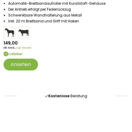
Automatik-Breitbandaufroller mit Kunststoff-Gehäuse
Der Antrieb erfolgt per Federrückzug
Schwenkbare Wandhalterung aus Metall
Inkl. 20 m Breitband und Griff mit Haken
149,00
Inkl. MwSt.,
zzgl. Versand
Lieferbar
Ansehen
Portofrei
ab 175 € (in DE) – außer Sperrgut
Schnelle
Lieferung
30-tägiges
Widerrufsrecht
Kostenlose
Beratung
Portofrei
ab 175 € (in DE) – außer Sperrgut