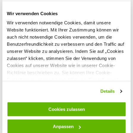
Kostenlose
Beratung
Wir verwenden Cookies
Portofrei
ab 175 € (in DE) – außer Sperrgut
Wir verwenden notwendige Cookies, damit unsere
Website funktioniert. Mit Ihrer Zustimmung können wir
auch nicht notwendige Cookies verwenden, um die
Benutzerfreundlichkeit zu verbessern und den Traffic auf
unserer Website zu analysieren. Indem Sie auf „Cookies
zulassen“ klicken, stimmen Sie der Verwendung von
Cookies auf unserer Website wie in unserer Cookie-
Richtlinie beschrieben zu. Sie können Ihre Cookie-
Einstellungen jederzeit durch Klick auf „Einstellungen“
ändern.
Gallagher
Details
Gallagher Stütze für Haspeleckpfahl/Montagepfahl
Cookies zulassen
Bietet dem Haspeleckpfahl zusätzliche Stabilität
Hochwertig verzinkter Stahl
Anpassen
28,90
Inkl. MwSt.,
zzgl. Versand