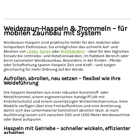
Weidezaun-Haspeln & Trommeln – für
mobilen Zaunbau mit System
Weidezaun-Haspeln sind praktische Helfer für den mobilen oder
temporären Elektrozaun. Sie ermöglichen das schnelle Auf- und
Abrollen von
Litzen
,
Seilen
oder
Breitbändern
– ideal für den täglichen
Einsatz bei Umtriebs- und Rotationsweiden, im Paddock-Bereich oder
beim saisonalen Weidezaunbau. Besonders in der Rinder-, Pferde-
oder Schafhaltung sparen Haspeln Zeit und Kraft – und sorgen
gleichzeitig für mehr Ordnung auf der Weide.
Aufrollen, abrollen, neu setzen – flexibel wie Ihre
Weideführung
Die Haspeln bestehen aus einer robusten Kunststoff- oder
Metalltrommel, einem ergonomischen Handgriff (oft mit
Knöchelschutz) und einem zuverlässigen Wickelmechanismus. Viele
Modelle verfügen über eine Freilauffunktion und eine Arretierung,
damit sich das Leitermaterial kontrolliert abrollen lässt. Je nach
Ausführung lassen sich zwischen 200 und 1.200 Meter Weidezaunlitze
oder Band aufspulen.
Haspeln mit Getriebe – schneller wickeln, effizienter
arbeiten