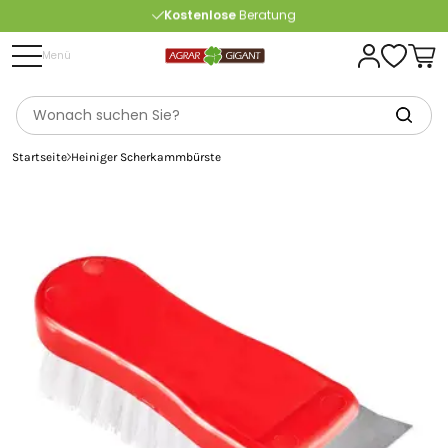
Kostenlose
Beratung
Portofrei
ab 175 € (in DE) – außer Sperrgut
Menü
Startseite
Heiniger Scherkammbürste