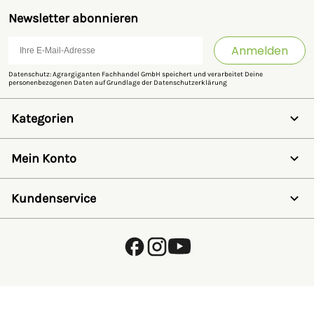
Newsletter abonnieren
Anmelden
Datenschutz: Agrargiganten Fachhandel GmbH speichert und verarbeitet Deine
personenbezogenen Daten auf Grundlage der
Datenschutzerklärung
Kategorien
Weidezaun
Schermaschinen
Mein Konto
Futter- & Tränkesysteme
Haus, Hof & Stall
Anmelden
Spielwaren
Registrieren
Kundenservice
SALE
Wunschzettel
Zaunlexikon
Passwort vergessen
Häufig gestellte Fragen
Kostenlose Fachberatung
Schleifservice
Zahlungsarten
Versand & Lieferung
Retouren & Umtausch
Verpackungsgesetz (VerpackG)
Hinweise zur Batterieentsorgung
EU - Online Dispute Resolution