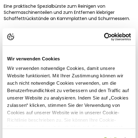
Eine praktische Spezialbürste zum Reinigen von
Schermaschinenteilen und zum Entfernen klebriger
Schaffettrückstände an Kammplatten und Schurmessern.
Sicherheitshinweise
Hersteller:
Heiniger AG, Industrieweg 8, 3360
Herzogenbuchsee, Schweiz,
info@heiniger.com
Wir verwenden Cookies
Vollständige Beschreibung lesen
Wir verwenden notwendige Cookies, damit unsere
Kundenbewertungen
Website funktioniert. Mit Ihrer Zustimmung können wir
auch nicht notwendige Cookies verwenden, um die
Benutzerfreundlichkeit zu verbessern und den Traffic auf
unserer Website zu analysieren. Indem Sie auf „Cookies
Passende Produkte
zulassen“ klicken, stimmen Sie der Verwendung von
Cookies auf unserer Website wie in unserer Cookie-
Richtlinie beschrieben zu. Sie können Ihre Cookie-
Einstellungen jederzeit durch Klick auf „Einstellungen“
ändern.