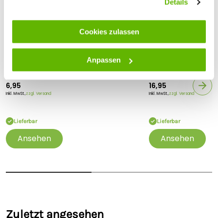
Details
Cookies zulassen
Heiniger
Heiniger
Anpassen
Original Heiniger
Original Heiniger
Schermaschinenöl - 100 ml
Schermaschinenöl 
6,95
16,95
Inkl. MwSt.,
zzgl. Versand
Inkl. MwSt.,
zzgl. Versand
Lieferbar
Lieferbar
Ansehen
Ansehen
Zuletzt angesehen