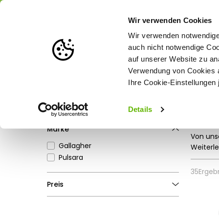
Portofrei
ab 175 € (in DE) – a
Wir verwenden Cookies
Wir verwenden notwendige 
auch nicht notwendige Coo
auf unserer Website zu an
Weidezaun
Zaunlösungen nach Tierart
Verwendung von Cookies au
Ihre Cookie-Einstellungen 
Startseite
Weidezaun
Weidezaun-Zubehör
Zaunanschluss & Ka
Filter
Zau
Details
Alle Filter entfernen
Marke
Von uns
Gallagher
hergeste
Weiterl
Pulsara
35
Ergeb
Preis
€0
€400