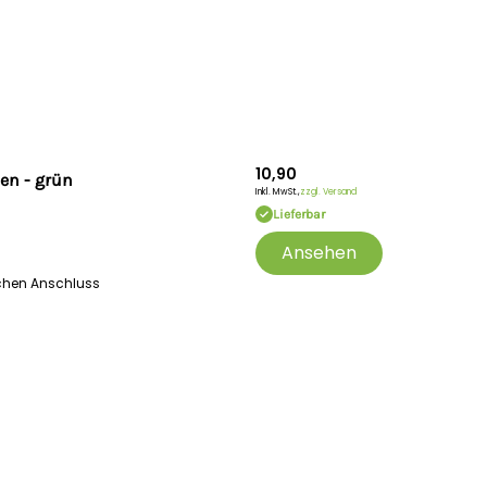
10,90
en - grün
Inkl. MwSt.,
zzgl. Versand
Lieferbar
Ansehen
schen Anschluss