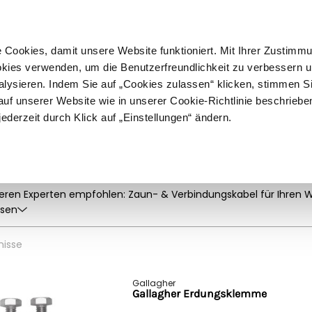
ußer Sperrgut
Schnelle
Lieferung
30-tägiges
Widerrufsrecht
Kostenl
Cookies, damit unsere Website funktioniert. Mit Ihrer Zustimm
kies verwenden, um die Benutzerfreundlichkeit zu verbessern un
alysieren. Indem Sie auf „Cookies zulassen“ klicken, stimmen S
Schermaschinen
Futter- & Tränkesysteme
Haus, Hof 
f unserer Website wie in unserer Cookie-Richtlinie beschriebe
jederzeit durch Klick auf „Einstellungen“ ändern.
bel
nanschluss & Kabel
eren Experten empfohlen: Zaun- & Verbindungskabel für Ihren We
llte Zaunkabel finden Sie bei uns. Fragen? Wir helfen Ihnen gern
esen
nisse
Gallagher
Gallagher Erdungsklemme