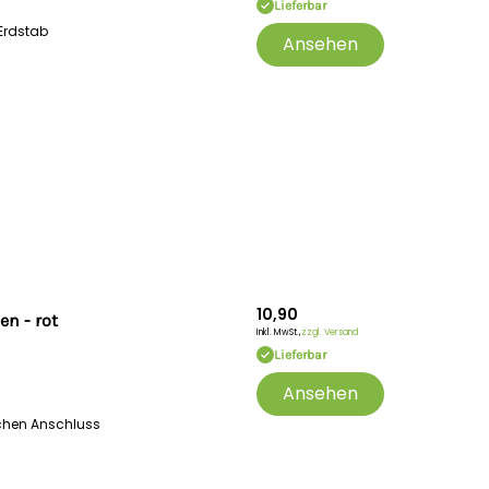
Lieferbar
Erdstab
Ansehen
10,90
n - rot
Inkl. MwSt.,
zzgl. Versand
Lieferbar
Ansehen
schen Anschluss