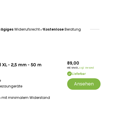
tägiges
Widerrufsrecht
Kostenlose
Beratung
89,00
l XL - 2,5 mm - 50 m
Inkl. MwSt.,
zzgl. Versand
Lieferbar
e
Ansehen
idezaungeräte
rn mit minimalem Widerstand