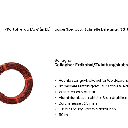
Portofrei
ab 175 € (in DE) – außer Sperrgut
Schnelle
Lieferung
30-
Gallagher
Gallagher Erdkabel/Zuleitungskabe
Hochleistungs-Erdkabel für Weidezäun
4x bessere Leitfähigkeit - für starke We
Wetterfestes Material
Aluminiumbeschichteter Stahldrahtke
Durchmesser: 2,5 mm
Für die Erdung von Weidezäunen
50 m