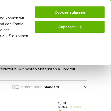
ose
Beratung
Kundenservice
Blog
Cookies zulassen
ung können wir
d den Traffic
Anpassen
ie der
& Stall
Spielwaren
Zaunlexikon
SALE
n zu. Sie können
idezaun! Mit besten Materialien & Sorgfalt
e!
Sortiere nach
9,90
Inkl. MwSt.,
zzgl. Versand