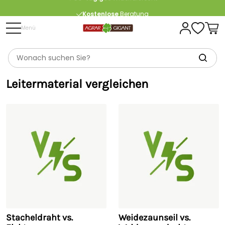
Kostenlose
Beratung
Portofrei
ab 175 € (in DE) – außer Sperrgut
Menü
Leitermaterial vergleichen
Stacheldraht vs.
Weidezaunseil vs.