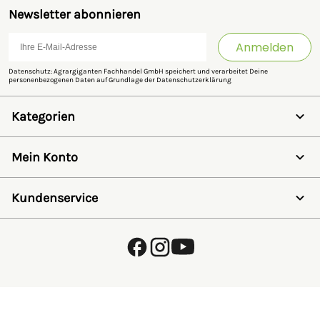
Newsletter abonnieren
Anmelden
Datenschutz: Agrargiganten Fachhandel GmbH speichert und verarbeitet Deine
personenbezogenen Daten auf Grundlage der
Datenschutzerklärung
Kategorien
Weidezaun
Schermaschinen
Mein Konto
Futter- & Tränkesysteme
Haus, Hof & Stall
Anmelden
Spielwaren
Registrieren
Kundenservice
SALE
Wunschzettel
Zaunlexikon
Passwort vergessen
Häufig gestellte Fragen
Kostenlose Fachberatung
Schleifservice
Zahlungsarten
Versand & Lieferung
Retouren & Umtausch
Verpackungsgesetz (VerpackG)
Hinweise zur Batterieentsorgung
EU - Online Dispute Resolution