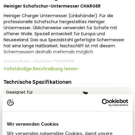
Heiniger Schafschur-Untermesser CHARGER
Heiniger Charger Untermesser (Linkshänder). Für die
professionelle Schafschur hergestelltes Heiniger
Untermesser. Üblicherweise verwendet für Schafe mit
offener Wolle. Speziell entwickelt für Europa und
Neuseeland. Das aus Spezialstahl gefertigte Schermesser
hat eine lange Haltbarkeit. Nachschliff ist mit diesem
Schermessern deshalb mehrmals möglich.
Anwendung - Heiniger CHARGER:
Vollständige Beschreibung lesen
Ideales Schermesser zur Profischur für Schafe
Als Erweiterung oder Ersatz zu Heiniger EVO/ONE, XTRA,
Technische Spezifikationen
S12, XPERT
Geeignet für
Eigenschaften - Heiniger CHARGER:
Qualitätsschermesser Untermesser: 93,5 mm breit /
Typ
Untermesser
Kurzer Spitzenradius
Ermöglicht wiederholten Nachschliff, aus hochfestem
Spezialstahl
Wir verwenden Cookies
Wir verwenden notwendige Cookies, damit unsere