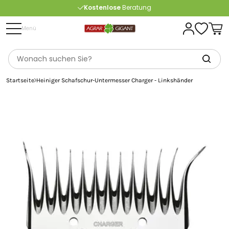
Kostenlose
Beratung
Portofrei
ab 175 € (in DE) – außer Sperrgut
Menü
Startseite
Heiniger Schafschur-Untermesser Charger - Linkshänder