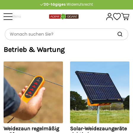
30-tägiges
Widerrufsrecht
Kostenlose
Beratung
Menü
Portofrei
ab 175 € (in DE) – außer Sperrgut
Betrieb & Wartung
Weidezaun regelmäßig
Solar-Weidezaungeräte