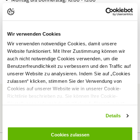
Freitag: 10.00 - 12.00
Gerne können Sie Ihre Anfrage auch per E-Mail an
info@agrargiganten.de
senden. Wir erstellen Ihnen gerne
Wir verwenden Cookies
ein passended Angebot.
Wir verwenden notwendige Cookies, damit unsere
Website funktioniert. Mit Ihrer Zustimmung können wir
Wir freuen uns auf Ihre Anfrage!
auch nicht notwendige Cookies verwenden, um die
Benutzerfreundlichkeit zu verbessern und den Traffic auf
unserer Website zu analysieren. Indem Sie auf „Cookies
zulassen“ klicken, stimmen Sie der Verwendung von
Cookies auf unserer Website wie in unserer Cookie-
Richtlinie beschrieben zu. Sie können Ihre Cookie-
Newsletter abonnieren
Einstellungen jederzeit durch Klick auf „Einstellungen“
Anmelden
ändern.
Details
Datenschutz: Agrargiganten Fachhandel GmbH speichert und verarbeitet Deine
personenbezogenen Daten auf Grundlage der
Datenschutzerklärung
Cookies zulassen