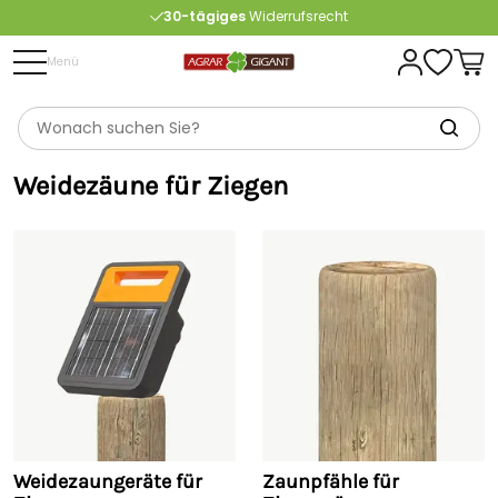
Kostenlose
Beratung
Menü
Portofrei
ab 175 € (in DE) – außer Sperrgut
Weidezäune für Ziegen
Weidezaungeräte für
Zaunpfähle für