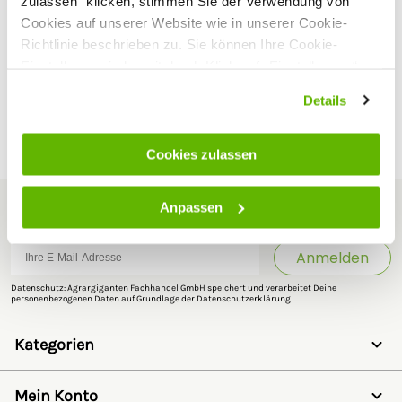
zulassen“ klicken, stimmen Sie der Verwendung von
Cookies auf unserer Website wie in unserer Cookie-
Richtlinie beschrieben zu. Sie können Ihre Cookie-
Einstellungen jederzeit durch Klick auf „Einstellungen“
Weidetore für
ändern.
Details
Ziegenzäune
Cookies zulassen
Anpassen
Newsletter abonnieren
Anmelden
Datenschutz: Agrargiganten Fachhandel GmbH speichert und verarbeitet Deine
personenbezogenen Daten auf Grundlage der
Datenschutzerklärung
Kategorien
Weidezaun
Schermaschinen
Mein Konto