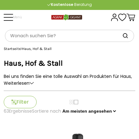
Kostenlose
Beratung
Portofrei
ab 175 € (in DE) – außer Sperrgut
Menü
Startseite
Haus, Hof & Stall
Haus, Hof & Stall
Bei uns finden Sie eine tolle Auswahl an Produkten für Haus,
Hof & Stall. Profitieren Sie von unserer
blitzschnellen
Weiterlesen
Lieferung
und
kostenlosem Versand
ab 150 € (in DE). Bei
Fragen hilft Ihnen unser Kundenservice weiter.
Filter
63
Ergebnisse
Sortiere nach