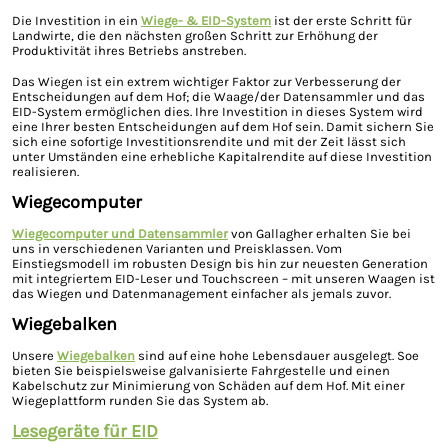
Die Investition in ein
Wiege- & EID-System
ist der erste Schritt für
Landwirte, die den nächsten großen Schritt zur Erhöhung der
Produktivität ihres Betriebs anstreben.
Das Wiegen ist ein extrem wichtiger Faktor zur Verbesserung der
Entscheidungen auf dem Hof; die Waage/der Datensammler und das
EID-System ermöglichen dies. Ihre Investition in dieses System wird
eine Ihrer besten Entscheidungen auf dem Hof sein. Damit sichern Sie
sich eine sofortige Investitionsrendite und mit der Zeit lässt sich
unter Umständen eine erhebliche Kapitalrendite auf diese Investition
realisieren.
Wiegecomputer
Wiegecomputer und Datensammler
von Gallagher erhalten Sie bei
uns in verschiedenen Varianten und Preisklassen. Vom
Einstiegsmodell im robusten Design bis hin zur neuesten Generation
mit integriertem EID-Leser und Touchscreen – mit unseren Waagen ist
das Wiegen und Datenmanagement einfacher als jemals zuvor.
Wiegebalken
Unsere
Wiegebalken
sind auf eine hohe Lebensdauer ausgelegt. Soe
bieten Sie beispielsweise galvanisierte Fahrgestelle und einen
Kabelschutz zur Minimierung von Schäden auf dem Hof. Mit einer
Wiegeplattform runden Sie das System ab.
Lesegeräte für EID