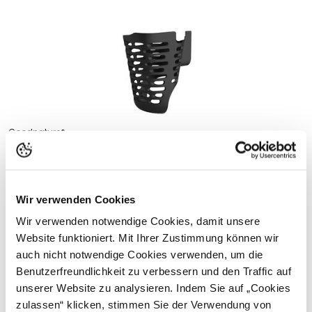
Goodnature®
Goodnature® Blocker/Schutzgitter für Rattenschussfalle
A24
Für Ratten- und Wühlmausschussfallen von Goodnature
Wir verwenden Cookies
Bietet zusätzliche Sicherheit für Haustiere oder Igel
Wir verwenden notwendige Cookies, damit unsere
23,79
Website funktioniert. Mit Ihrer Zustimmung können wir
Inkl. MwSt.,
zzgl. Versand
auch nicht notwendige Cookies verwenden, um die
Lieferbar
Benutzerfreundlichkeit zu verbessern und den Traffic auf
Ansehen
unserer Website zu analysieren. Indem Sie auf „Cookies
zulassen“ klicken, stimmen Sie der Verwendung von