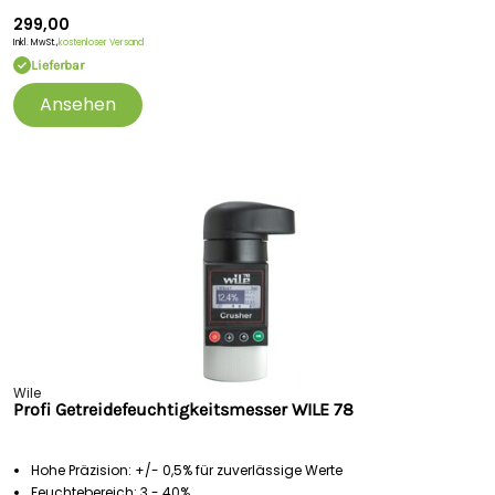
299,00
Inkl. MwSt.,
kostenloser Versand
Lieferbar
Ansehen
Wile
Profi Getreidefeuchtigkeitsmesser WILE 78
Hohe Präzision: +/- 0,5% für zuverlässige Werte
Feuchtebereich: 3 - 40%