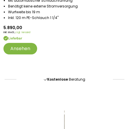
Mit automatischer Schlauchführung
Benötigt keine externe Stromversorgung
Wurfweite bis 19 m
Inkl. 120 m PE-Schlauch 1 1/4"
5.890,00
Inkl. MwSt.,
zzgl. Versand
Lieferbar
Ansehen
Portofrei
ab 175 € (in DE) – außer Sperrgut
Schnelle
Lieferung
30-tägiges
Widerrufsrecht
Kostenlose
Beratung
Portofrei
ab 175 € (in DE) – außer Sperrgut