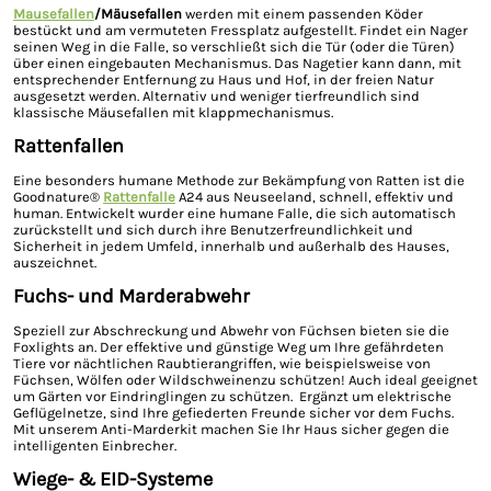
Mausefallen
/Mäusefallen
werden mit einem passenden Köder
bestückt und am vermuteten Fressplatz aufgestellt. Findet ein Nager
seinen Weg in die Falle, so verschließt sich die Tür (oder die Türen)
über einen eingebauten Mechanismus. Das Nagetier kann dann, mit
entsprechender Entfernung zu Haus und Hof, in der freien Natur
ausgesetzt werden. Alternativ und weniger tierfreundlich sind
klassische Mäusefallen mit klappmechanismus.
Rattenfallen
Eine besonders humane Methode zur Bekämpfung von Ratten ist die
Goodnature®
Rattenfalle
A24 aus Neuseeland, schnell, effektiv und
human. Entwickelt wurder eine humane Falle, die sich automatisch
zurückstellt und sich durch ihre Benutzerfreundlichkeit und
Sicherheit in jedem Umfeld, innerhalb und außerhalb des Hauses,
auszeichnet.
Fuchs- und Marderabwehr
Speziell zur Abschreckung und Abwehr von Füchsen bieten sie die
Foxlights an. Der effektive und günstige Weg um Ihre gefährdeten
Tiere vor nächtlichen Raubtierangriffen, wie beispielsweise von
Füchsen, Wölfen oder Wildschweinenzu schützen! Auch ideal geeignet
um Gärten vor Eindringlingen zu schützen. Ergänzt um elektrische
Geflügelnetze, sind Ihre gefiederten Freunde sicher vor dem Fuchs.
Mit unserem Anti-Marderkit machen Sie Ihr Haus sicher gegen die
intelligenten Einbrecher.
Wiege- & EID-Systeme