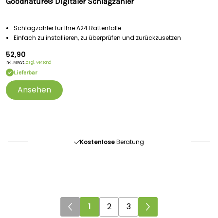
Goodnature® Digitaler Schlagzähler
Schlagzähler für Ihre A24 Rattenfalle
Einfach zu installieren, zu überprüfen und zurückzusetzen
52,90
Inkl. MwSt.,
zzgl. Versand
Lieferbar
Ansehen
Portofrei
ab 175 € (in DE) – außer Sperrgut
Schnelle
Lieferung
30-tägiges
Widerrufsrecht
Kostenlose
Beratung
Portofrei
ab 175 € (in DE) – außer Sperrgut
1
2
3