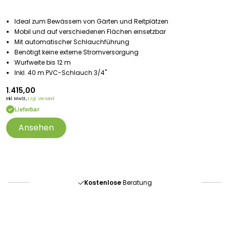
Ideal zum Bewässern von Gärten und Reitplätzen
Mobil und auf verschiedenen Flächen einsetzbar
Mit automatischer Schlauchführung
Benötigt keine externe Stromversorgung
Wurfweite bis 12 m
Inkl. 40 m PVC-Schlauch 3/4"
1.415,00
Inkl. MwSt.,
zzgl. Versand
Lieferbar
Ansehen
Portofrei
ab 175 € (in DE) – außer Sperrgut
Schnelle
Lieferung
30-tägiges
Widerrufsrecht
Kostenlose
Beratung
Portofrei
ab 175 € (in DE) – außer Sperrgut