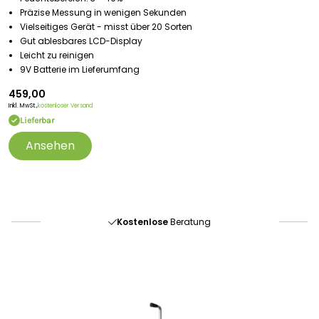
Präzise Messung in wenigen Sekunden
Vielseitiges Gerät - misst über 20 Sorten
Gut ablesbares LCD-Display
Leicht zu reinigen
9V Batterie im Lieferumfang
459,00
Inkl. MwSt.,
kostenloser Versand
Lieferbar
Ansehen
Portofrei
ab 175 € (in DE) – außer Sperrgut
Schnelle
Lieferung
30-tägiges
Widerrufsrecht
Kostenlose
Beratung
Portofrei
ab 175 € (in DE) – außer Sperrgut