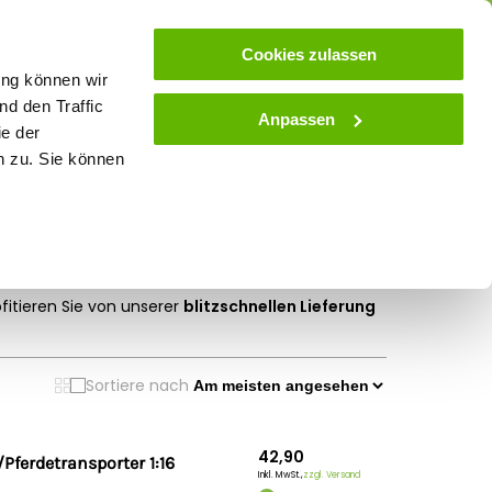
ose
Beratung
Kundenservice
Blog
Cookies zulassen
ung können wir
d den Traffic
Anpassen
ie der
& Stall
Spielwaren
Zaunlexikon
SALE
n zu. Sie können
um Spielem und Sammeln
fitieren Sie von unserer
blitzschnellen Lieferung
r Kundenservice gerne weiter.
Sortiere nach
42,90
Pferdetransporter 1:16
Inkl. MwSt.,
zzgl. Versand