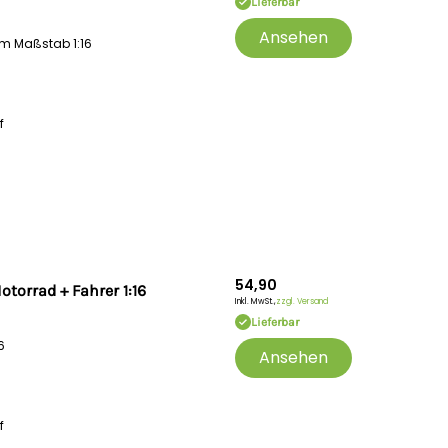
Lieferbar
Ansehen
m Maßstab 1:16
f
54,90
orrad + Fahrer 1:16
Inkl. MwSt.,
zzgl. Versand
Lieferbar
6
Ansehen
f