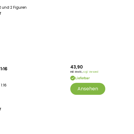
t und 2 Figuren
f
43,90
1:16
Inkl. MwSt.,
zzgl. Versand
Lieferbar
1:16
Ansehen
f