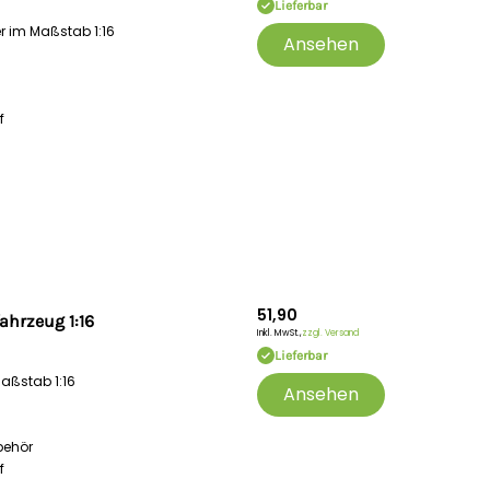
Lieferbar
r im Maßstab 1:16
Ansehen
f
51,90
ahrzeug 1:16
Inkl. MwSt.,
zzgl. Versand
Lieferbar
Maßstab 1:16
Ansehen
behör
f