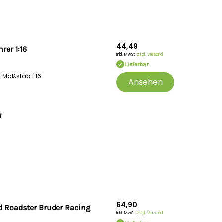
44,49
rer 1:16
Inkl. MwSt.,
zzgl. Versand
Lieferbar
m Maßstab 1:16
Ansehen
f
64,90
 Roadster Bruder Racing
Inkl. MwSt.,
zzgl. Versand