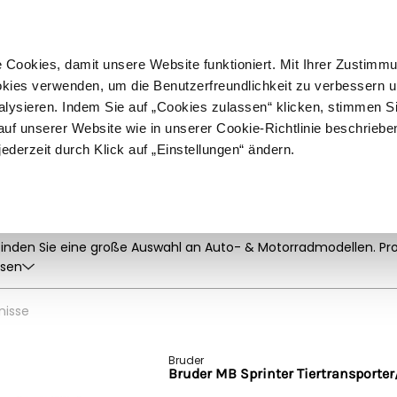
ußer Sperrgut
Schnelle
Lieferung
30-tägiges
Widerrufsrecht
Kostenl
Cookies, damit unsere Website funktioniert. Mit Ihrer Zustimm
kies verwenden, um die Benutzerfreundlichkeit zu verbessern un
alysieren. Indem Sie auf „Cookies zulassen“ klicken, stimmen S
Schermaschinen
Futter- & Tränkesysteme
Haus, Hof 
f unserer Website wie in unserer Cookie-Richtlinie beschriebe
jederzeit durch Klick auf „Einstellungen“ ändern.
räder
ell-Autos und -motorräder z
finden Sie eine große Auswahl an Auto- & Motorradmodellen. Pro
tenlosem Versand
ab 150 € (in DE). Bei Fragen hilft Ihnen unse
esen
nisse
Bruder
Bruder MB Sprinter Tiertransporter/