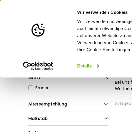
Portofrei
ab 175 € (in DE) – a
Wir verwenden Cookies
Wir verwenden notwendige 
auch nicht notwendige Coo
auf unserer Website zu an
Weidezaun
Zaunlösungen nach Tierart
Verwendung von Cookies au
Ihre Cookie-Einstellungen 
Startseite
Spielwaren
Modelle & Spielfahrzeuge
Autos & Motor
Filter
Mod
Details
Alle Filter entfernen
Marke
Bei uns 
Bruder
und
kos
Weiterl
27
Ergeb
Altersempfehlung
ab 3 Jahren
Maßstab
ab 4 Jahren
1:16