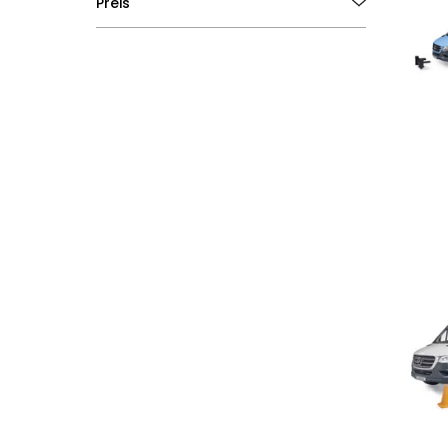
Preis
€0
€80