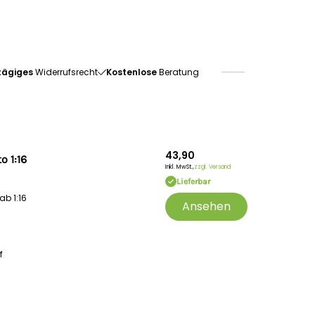
tägiges
Widerrufsrecht
Kostenlose
Beratung
43,90
o 1:16
Inkl. MwSt.,
zzgl. Versand
Lieferbar
ab 1:16
Ansehen
f