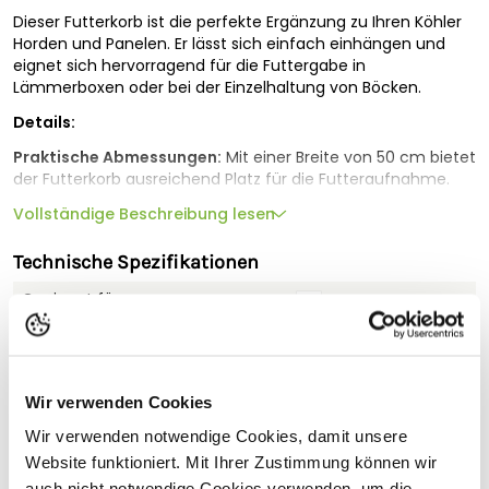
Dieser Futterkorb ist die perfekte Ergänzung zu Ihren Köhler
Horden und Panelen. Er lässt sich einfach einhängen und
eignet sich hervorragend für die Futtergabe in
Lämmerboxen oder bei der Einzelhaltung von Böcken.
Details:
Praktische Abmessungen:
Mit einer Breite von 50 cm bietet
der Futterkorb ausreichend Platz für die Futteraufnahme.
Stabile Bauweise:
Vollständige Beschreibung lesen
Der Korb ist sehr stabil und gewährleistet
eine zuverlässige Nutzung.
Technische Spezifikationen
Robust und stabil:
Vollbadfeuerverzinkt für besten Schutz
vor Korrosion.
Geeignet für
Einfache Handhabung:
Der Korb lässt sich schnell und
Länge (cm)
34
einfach in Ihre bestehenden Horden einhängen.
Breite (cm)
50
MADE
IN
GERMANY
:
Qualität und Präzision aus deutscher
Wir verwenden Cookies
Fertigung.
Höhe (cm)
65.5
Wir verwenden notwendige Cookies, damit unsere
Gewicht (kg)
13
Website funktioniert. Mit Ihrer Zustimmung können wir
Bitte beachten Sie:
auch nicht notwendige Cookies verwenden, um die