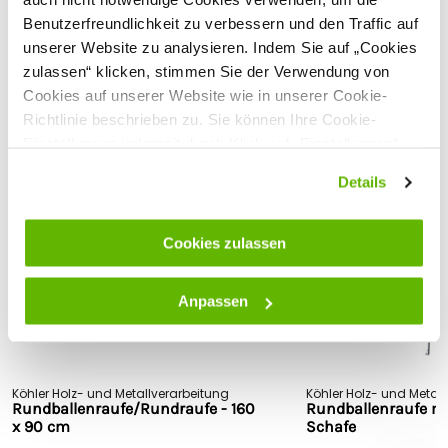
Eine Lieferung nach Österreich ist leider nicht möglich.
Benutzerfreundlichkeit zu verbessern und den Traffic auf
Sehen Sie sich alle technischen Spezifikationen an
unserer Website zu analysieren. Indem Sie auf „Cookies
Kundenbewertungen
zulassen“ klicken, stimmen Sie der Verwendung von
Sicherheitshinweise
Cookies auf unserer Website wie in unserer Cookie-
Hersteller: Köhler GmbH & Co.KG, Baubergstr. 4-6, 34388,
Richtlinie beschrieben zu. Sie können Ihre Cookie-
Trendelburg-Deisel, Deutschland,
info@koehler-holz.de
Einstellungen jederzeit durch Klick auf „Einstellungen“
Passende Produkte
ändern.
Details
Cookies zulassen
Anpassen
Köhler Holz- und Metallverarbeitung
Köhler Holz- und Metal
Rundballenraufe/Rundraufe - 160
Rundballenraufe mi
x 90 cm
Schafe