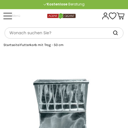
Kostenlose
Beratung
Portofrei
ab 175 € (in DE) – außer Sperrgut
Menü
Startseite
Futterkorb mit Trog - 50 cm