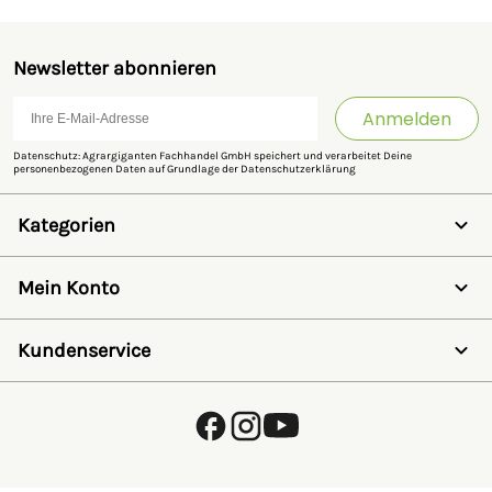
Newsletter abonnieren
Anmelden
Datenschutz: Agrargiganten Fachhandel GmbH speichert und verarbeitet Deine
personenbezogenen Daten auf Grundlage der
Datenschutzerklärung
Kategorien
Weidezaun
Schermaschinen
Mein Konto
Futter- & Tränkesysteme
Haus, Hof & Stall
Anmelden
Spielwaren
Registrieren
Kundenservice
SALE
Wunschzettel
Zaunlexikon
Passwort vergessen
Häufig gestellte Fragen
Kostenlose Fachberatung
Schleifservice
Zahlungsarten
Versand & Lieferung
Retouren & Umtausch