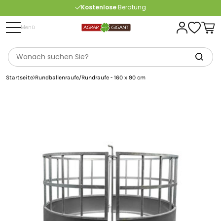
Kostenlose
Beratung
Portofrei
ab 175 € (in DE) – außer Sperrgut
Menü
Startseite
Rundballenraufe/Rundraufe - 160 x 90 cm