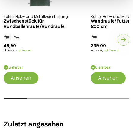
Hersteller: Köhler GmbH & Co.KG, Baubergstr. 4-6, 34388,
Trendelburg-Deisel, Deutschland,
info@koehler-holz.de
Köhler Holz- und Metallverarbeitung
Köhler Holz- und Metal
Zwischenstück für
Wandraufe/Futterra
Rundballenraufe/Rundraufe
200 cm
49,90
339,00
Inkl. MwSt.,
zzgl. Versand
Inkl. MwSt.,
zzgl. Versand
Lieferbar
Lieferbar
Ansehen
Ansehen
Zuletzt angesehen