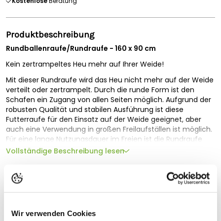
Kostenlose
Beratung
Produktbeschreibung
Rundballenraufe/Rundraufe - 160 x 90 cm
Kein zertrampeltes Heu mehr auf Ihrer Weide!
Mit dieser Rundraufe wird das Heu nicht mehr auf der Weide
verteilt oder zertrampelt. Durch die runde Form ist den
Schafen ein Zugang von allen Seiten möglich. Aufgrund der
robusten Qualität und stabilen Ausführung ist diese
Futterraufe für den Einsatz auf der Weide geeignet, aber
auch eine Verwendung in großen Freilaufställen ist möglich.
Für eine lange Nutzungsdauer im Freien ist die Rundraufe
komplett feuerverzinkt.
Vollständige Beschreibung lesen
Das Befüllen erfolgt wahlweise mit dem Frontlader Ihres
Technische Spezifikationen
Traktors oder indem Sie die Rundraufe aufklappen und das
Heu von Hand einlegen oder einrollen.
Geeignet für
Eine einfache und günstige Lösung zur Fütterung von
Länge (cm)
158
Rundballen bis 158 cm Durchmesser, eher für kleine Herden
Wir verwenden Cookies
geeignet. Der Rundballenfutterring kann mit zwei