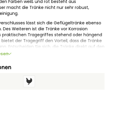
den Farben weiß und rot besteht aus
er macht die Tränke nicht nur sehr robust,
einigung.
rschlusses lässt sich die Geflügeltränke ebenso
 Des Weiteren ist die Tränke vor Korrosion
s praktischen Tragegriffes stehend oder hängend
etet der Tragegriff den Vorteil, dass die Tränke
n. Entscheiden Sie sich, die Tränke direkt auf den
cherweise direkt 4 Aufsteckfüße im Lieferumfang
esen
onen
ränke einen Abstand von 7,5 cm zum Boden. Dieser
ng und erleichtert das Hinstellen der Tränke auf
wertigem Kunststoff
ung
ie Tränken (+ 7,5 cm) und reduzieren
nsetzbar
nd Tragegriff