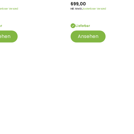
699,00
enloser Versand
Inkl. MwSt.,
kostenloser Versand
ar
Lieferbar
ehen
Ansehen