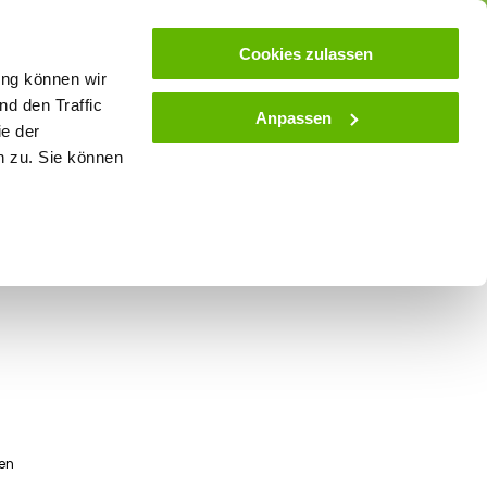
ose
Beratung
Kundenservice
Blog
Cookies zulassen
ung können wir
d den Traffic
Anpassen
ie der
& Stall
Spielwaren
Zaunlexikon
SALE
n zu. Sie können
Combo - 12 l
nen