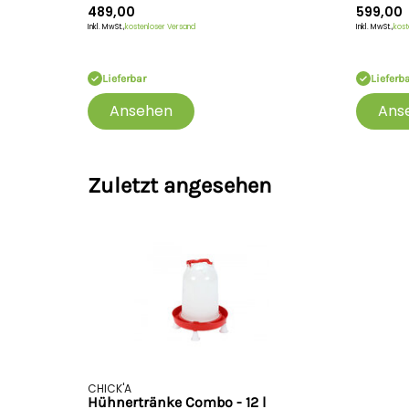
489,00
599,00
Inkl. MwSt.,
kostenloser Versand
Inkl. MwSt.,
kost
Lieferbar
Lieferb
Ansehen
Ans
Zuletzt angesehen
CHICK'A
Hühnertränke Combo - 12 l