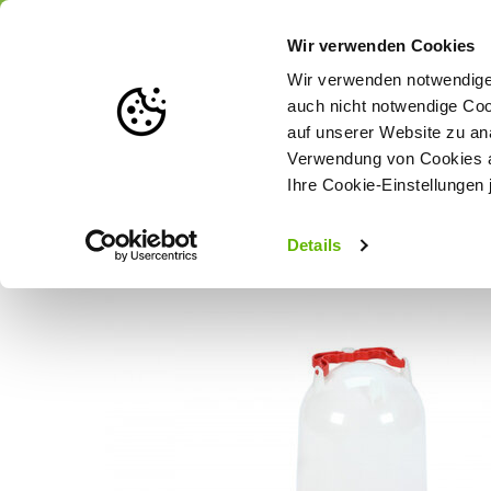
Portofrei
ab 175 € (in DE) – a
Wir verwenden Cookies
Wir verwenden notwendige 
auch nicht notwendige Coo
auf unserer Website zu an
Weidezaun
Zaunlösungen nach Tierart
Verwendung von Cookies au
Ihre Cookie-Einstellungen 
Startseite
Hühnertränke Combo - 12 l
Details