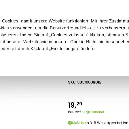
ußer Sperrgut
Schnelle
Lieferung
30-tägiges
Widerrufsrecht
Kostenl
Cookies, damit unsere Website funktioniert. Mit Ihrer Zustimm
kies verwenden, um die Benutzerfreundlichkeit zu verbessern un
alysieren. Indem Sie auf „Cookies zulassen“ klicken, stimmen S
Schermaschinen
Futter- & Tränkesysteme
Haus, Hof 
f unserer Website wie in unserer Cookie-Richtlinie beschriebe
jederzeit durch Klick auf „Einstellungen“ ändern.
CHICK'A
Hühnertränke 
SKU: 38510008012
19,
29
Inkl. MwSt.
zzgl. Versand
In 3-5 Werktagen bei Ih
Lieferbar