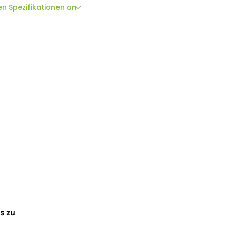
en Spezifikationen an
e de l'Etang, Parc Economique de la Sauer, 67360
kalel@ukal.com
is zu