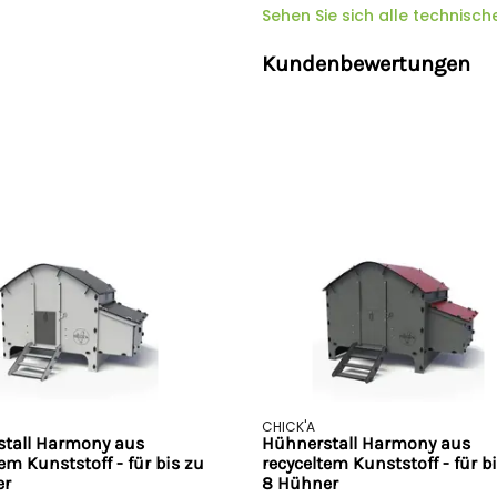
Sehen Sie sich alle technisch
Sicherheitshinweise
Kundenbewertungen
Hersteller: Ukal Elevage, 2 ru
Eschbach, +33 3 88 07 40 16,
u
CHICK'A
tall Harmony aus
Hühnerstall Harmony aus
em Kunststoff - für bis zu
recyceltem Kunststoff - für b
er
8 Hühner