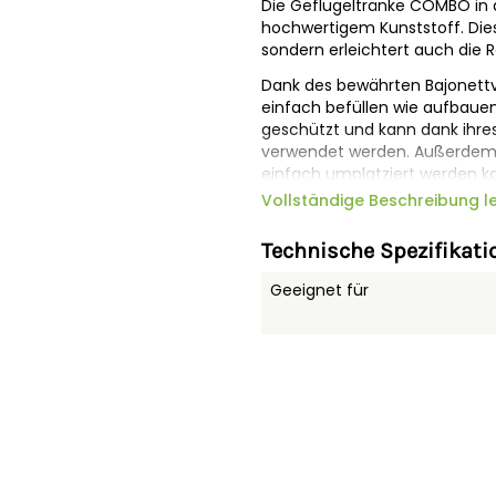
Die Geflügeltränke COMBO in 
hochwertigem Kunststoff. Dies
sondern erleichtert auch die R
Dank des bewährten Bajonettve
einfach befüllen wie aufbauen.
geschützt und kann dank ihre
verwendet werden. Außerdem bi
einfach umplatziert werden kan
Boden zustellen, sind praktis
Vollständige Beschreibung l
enthalten.
Technische Spezifikati
Dank dieser Füße erhält die T
Abstand reduziert Verschmutzu
Geeignet für
unebenem Gelände.
Geflügeltränke aus hoch
Ermöglicht leichte Reinig
Keine Korrosion
4 Aufsteckfüße erhöhen d
Verunreinigungen
Stehend oder hängend ei
Mit stabilem Aufhänge- u