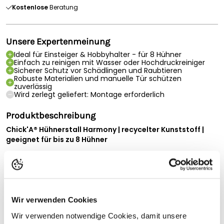
Kostenlose
Beratung
Unsere Expertenmeinung
Ideal für Einsteiger & Hobbyhalter - für 8 Hühner
Einfach zu reinigen mit Wasser oder Hochdruckreiniger
Sicherer Schutz vor Schädlingen und Raubtieren
Robuste Materialien und manuelle Tür schützen
zuverlässig
Wird zerlegt geliefert: Montage erforderlich
Produktbeschreibung
Chick'A® Hühnerstall Harmony | recycelter Kunststoff |
geeignet für bis zu 8 Hühner
Sie träumen davon, eigene Hühner zu halten – sicher, stilvoll
und mit wenig Aufwand? Der Hühnerstall Harmony by
Chick’A® ist die perfekte Lösung für alle Hobbyhalter und die,
die es werden wollen. Ideal für bis zu
8 Hühner
, bietet dieser
Stall nicht nur ein sicheres Zuhause für Ihre Tiere, sondern
Wir verwenden Cookies
macht auch optisch in jedem Garten eine hervorragende
Figur.
Wir verwenden notwendige Cookies, damit unsere