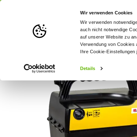
Portofrei
ab 175 € (in DE) – a
Wir verwenden Cookies
Wir verwenden notwendige 
auch nicht notwendige Coo
auf unserer Website zu an
Weidezaun
Zaunlösungen nach Tierart
Verwendung von Cookies au
Ihre Cookie-Einstellungen 
Startseite
Horizont Weidezaungerät - farmer® ABN30 (9V/12V/23
Details