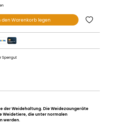
nen
n den Warenkorb legen
r Sperrgut
rie der Weidehaltung. Die Weidezaungeräte
ge Weidetiere, die unter normalen
n werden.