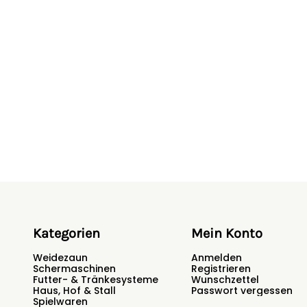
Halterungsvorrichtung für
Steckprofil für Erdungss
Gehäuse kann mit einem 
Halteplatte im Innenraum 
Multioptionales Aufbewah
Solarladeregelung witter
Laden von verschiedenen
Mikroprozessorsteuerung
Sicherheitshinweise
Hersteller:
horizont group Gm
Deutschland,
animalcare@hor
Kategorien
Mein Konto
Weidezaun
Anmelden
Schermaschinen
Registrieren
Futter- & Tränkesysteme
Wunschzettel
Haus, Hof & Stall
Passwort vergessen
Spielwaren