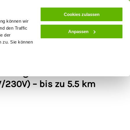
ose
Beratung
Kundenservice
Blog
Cookies zulassen
ung können wir
d den Traffic
Anpassen
ie der
& Stall
Spielwaren
Zaunlexikon
SALE
n zu. Sie können
ezaungerät - farmer®
/230V) – bis zu 5.5 km