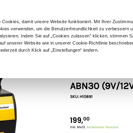
ußer Sperrgut
Schnelle
Lieferung
30-tägiges
Widerrufsrecht
Kostenl
Cookies, damit unsere Website funktioniert. Mit Ihrer Zustimm
kies verwenden, um die Benutzerfreundlichkeit zu verbessern un
alysieren. Indem Sie auf „Cookies zulassen“ klicken, stimmen S
Schermaschinen
Futter- & Tränkesysteme
Haus, Hof 
f unserer Website wie in unserer Cookie-Richtlinie beschriebe
jederzeit durch Klick auf „Einstellungen“ ändern.
0V) – bis zu 5.5 km
Horizont
Horizont Weid
ABN30 (9V/12V
SKU: H10891
199,
00
Inkl. MwSt.
kostenloser Versand