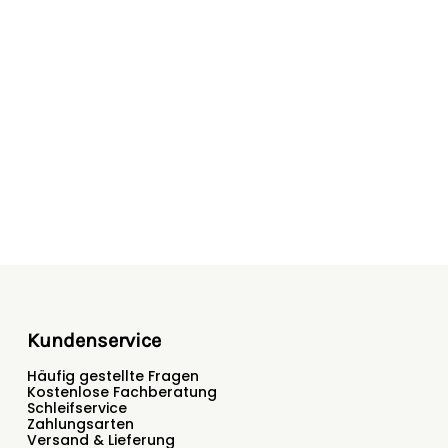
 Solarpanel
tab im Gehäuse
Vorhängeschloss gesichert werden
sorgt für einen festen Stand von Akku/Batterie
rungsfach für Netzteil bei Nichtgebrauch
ungsgeschützt im Gerät verbaut - problemloses
 Akkutypen
bH, Homberger Weg 4-6, 34497 Korbach,
izont.com
Kundenservice
Häufig gestellte Fragen
Kostenlose Fachberatung
Schleifservice
Zahlungsarten
Versand & Lieferung