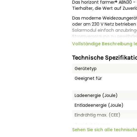
Das horizont farmer® ABN30 -
Tierhalter, die Wert auf Zuverl
Das moderne Weidezaungerät ka
oder am 230 V Netz betrieben w
Solarmodul einfach anzubring
Stromversorgung zu gewährleis
witterungsgeschützt im Gerät
Vollständige Beschreibung l
verschiedener Akkutypen. Das
Solarbetrieb um und bietet som
Technische Spezifikati
abgelegenen Gebieten.
Gerätetyp
Die 3-stufige LED-Anzeige "
der Akkukapazität und zeigt 
Geeignet für
Blinken im Takt der Impulsabg
passt sich der Stromverbrau
was für weniger Energieverbr
Ladeenergie (Joule)
niedrigere Kosten sorgt.
Entladeenergie (Joule)
Der
praktische Ein- / Aussc
Eindrähtig max. (CEE)
Bedienung erheblich und erspa
oder das Ziehen des Steckers
Zweidrähtig max.
das Weidezaungerät auch bei
Sehen Sie sich alle technisch
Zweidrähtig max. - leichter 
transportieren.