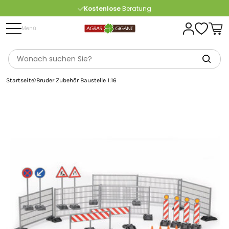
Kostenlose
Beratung
Portofrei
ab 175 € (in DE) – außer Sperrgut
Menü
Startseite
Bruder Zubehör Baustelle 1:16