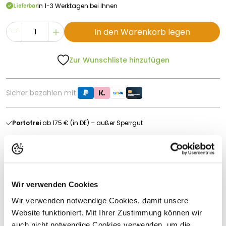
In 1-3 Werktagen bei Ihnen
Lieferbar
In den Warenkorb legen
Zur Wunschliste hinzufügen
Sicher bezahlen mit:
Portofrei
ab 175 € (in DE) – außer Sperrgut
Schnelle
Lieferung
30-tägiges
Widerrufsrecht
Kostenlose
Beratung
Wir verwenden Cookies
Wir verwenden notwendige Cookies, damit unsere
Produktbeschreibung
Website funktioniert. Mit Ihrer Zustimmung können wir
Bruder Zubehör Baustelle 1:16
auch nicht notwendige Cookies verwenden, um die