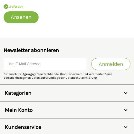
Lieferbar
Ansehen
Newsletter abonnieren
Anmelden
Datenschutz: Agrargiganten Fachhandel GmbH speichert und verarbeitet Deine
personenbezogenen Daten auf Grundlage der
Datenschutzerklärung
Kategorien
Weidezaun
Schermaschinen
Mein Konto
Futter- & Tränkesysteme
Haus, Hof & Stall
Anmelden
Spielwaren
Registrieren
Kundenservice
SALE
Wunschzettel
Zaunlexikon