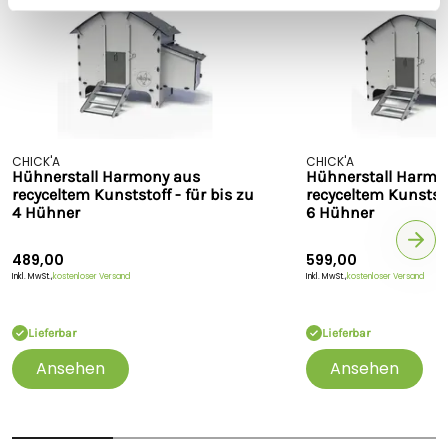
Werkzeugfreie Verbindung mehrerer Netze
Leicht in den Boden einzusetzen
Hochwertige Pfähle für hohe Standfestigkeit
Sicherheitshinweise
Hersteller:
horizont group GmbH, Homberger Weg 4-6,
34497 Korbach, Deutschland,
animalcare@horizont.com
CHICK'A
CHICK'A
Hühnerstall Harmony aus
Hühnerstall Harmo
recyceltem Kunststoff - für bis zu
recyceltem Kunststo
4 Hühner
6 Hühner
489,00
599,00
Inkl. MwSt.,
kostenloser Versand
Inkl. MwSt.,
kostenloser Versand
Lieferbar
Lieferbar
Ansehen
Ansehen