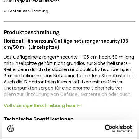
30-tägiges
Widerrufsrecht
Kostenlose
Beratung
Produktbeschreibung
Horizont Hühnerzaun/Geflügelnetz ranger security 105
cm/50 m - (Einzelspitze)
Das Geflügelnetz ranger® security - 105 cm hoch, 50 m lang
mit Einzelspitze gehört nicht grundlos zur Sicherheitsnetz-
Reihe, denn durch die stabilen und qualitativ hochwertigen
Pfählen bekommt das Netz seine besondere Standfestigkeit.
Auch die 12 horizontalen Kunststofflitzen mit reißfesten
Knotenpunkten sorgen für eine enorme Sicherheit. Vor
allem zur Einzäunung von Geflügel, Gartenteich oder auch
Gartenbereichen, ist das Netz das ideale Zaunelement.
Vollständige Beschreibung lesen
Mit einer Länge von 50 m und einer Höhe von 105 cm besitzt
das Sicherheitsnetz die perfekten Maße für das Einzäunen
Technische Spezifikationen
von Geflügel und anderen Kleintierarten wie Hunden oder
Katzen. Des Weiteren ist das Netz nicht elektrifizierbar,
Geeignet für
dadurch kommt es zu keinen Schlägen, wenn Nachbarn