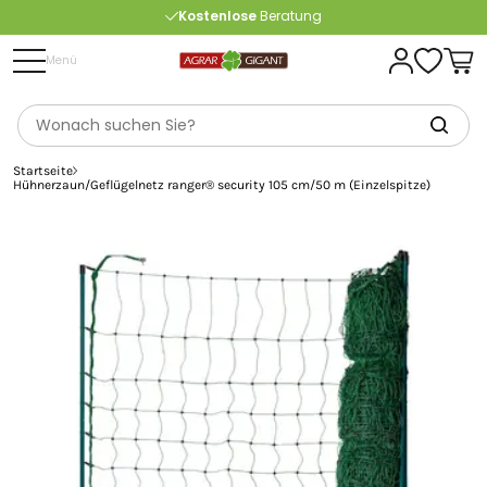
Kostenlose
Beratung
Portofrei
ab 175 € (in DE) – außer Sperrgut
Menü
Startseite
Hühnerzaun/Geflügelnetz ranger® security 105 cm/50 m (Einzelspitze)