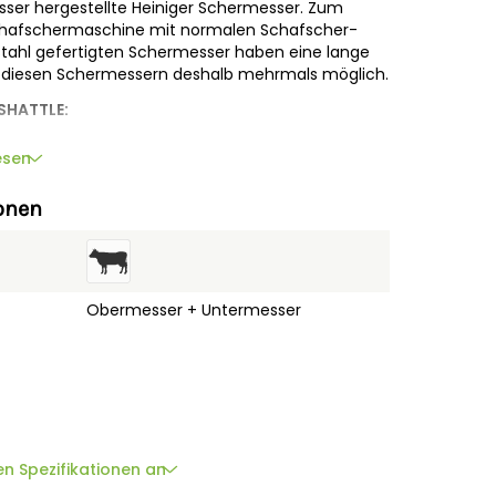
ser hergestellte Heiniger Schermesser. Zum
Schafschermaschine mit normalen Schafscher-
stahl gefertigten Schermesser haben eine lange
mit diesen Schermessern deshalb mehrmals möglich.
SHATTLE:
r Profischur für Rinder
esen
terung zur Heiniger XTRA, S12, XPERT, EVO/ONE
GE/SHATTLE:
onen
ermesser Edge: 4,4 mm dick (4 Zähne)
termesser Shattle
Nachschliff, aus hochfestem Spezialstahl
Obermesser + Untermesser
 und Schermaschine:
en Spezifikationen an