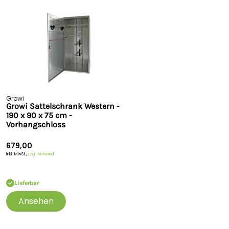
Growi
Growi Sattelschrank Western -
190 x 90 x 75 cm -
Vorhangschloss
679,00
Inkl. MwSt.,
zzgl. Versand
Lieferbar
Ansehen