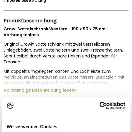
Kostenlose
Beratung
Produktbeschreibung
Growi Sattelschrank Western - 190 x 90 x 75 cm -
Vorhangschloss
Original Growi® Sattelschrank mit zwei verstellbaren
Einlegeböden, zwei Sattelhaltern und zwei Trensenhaltern.
Sehr flexibel durch verstellbare Haken und Expander für
Trensen.
Mit doppelt umgelegten Kanten und Lochleiste zum
individuellen Einschrauben des Sattelhalters. Zusätzlich mit
einem stabilem Kunststoff-Handgriff ausgestattet.
Vollständige Beschreibung lesen
Hinweis:
Einige Abbildungen zeigen die Version mit
Profischloss
Technische Spezifikationen
Verzinkt
Ja
Große Klappe - viel dahinter!
Abschließbar
Ja
Der Original Growi® Sattelschrank bieten nicht nur Platz,
Wir verwenden Cookies