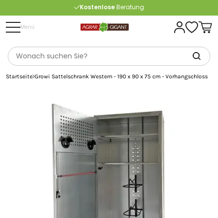
Kostenlose
Beratung
Portofrei
ab 175 € (in DE) – außer Sperrgut
Menü
Startseite
Growi Sattelschrank Western - 190 x 90 x 75 cm - Vorhangschloss