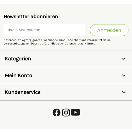
Newsletter abonnieren
Anmelden
Datenschutz: Agrargiganten Fachhandel GmbH speichert und verarbeitet Deine
personenbezogenen Daten auf Grundlage der
Datenschutzerklärung
Kategorien
Weidezaun
Schermaschinen
Mein Konto
Futter- & Tränkesysteme
Haus, Hof & Stall
Anmelden
Spielwaren
Registrieren
Kundenservice
SALE
Wunschzettel
Zaunlexikon
Passwort vergessen
Häufig gestellte Fragen
Kostenlose Fachberatung
Schleifservice
Zahlungsarten
Versand & Lieferung
Retouren & Umtausch
Verpackungsgesetz (VerpackG)