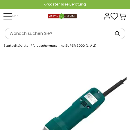
Kostenlose
Beratung
Portofrei
ab 175 € (in DE) – außer Sperrgut
Menü
Startseite
Lister Pferdeschermaschine SUPER 3000 (LI A 2)