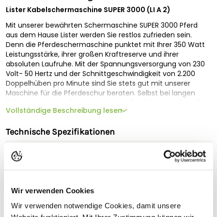
Lister Kabelschermaschine SUPER 3000 (LI A 2)
Mit unserer bewährten Schermaschine SUPER 3000 Pferd
aus dem Hause Lister werden Sie restlos zufrieden sein.
Denn die Pferdeschermaschine punktet mit Ihrer 350 Watt
Leistungsstärke, ihrer großen Kraftreserve und ihrer
absoluten Laufruhe. Mit der Spannungsversorgung von 230
Volt- 50 Hertz und der Schnittgeschwindigkeit von 2.200
Doppelhüben pro Minute sind Sie stets gut mit unserer
Maschine für die Pferdeschur beraten. Selbst bei langen
Schurzeiten sorgt die ausgewogene Gewichtsverteilung für
Vollständige Beschreibung lesen
ein ermüdungsfreies Arbeiten.
Wissenswertes zur Schermaschine SUPER 3000 PFERD
Technische Spezifikationen
Die Spannungsversorgung von 230 Volt – 50 Hertz sorgt über
Geeignet für
den kraftvollen Motor für eine professionelle Pferdeschur.
Denn die Schermaschine SUPER 3000 PFERD verfügt über
Geschwindigkeit
2.200/min
eine Nennleistung von 350 Watt AC. Mit der
Schnittgeschwindigkeit von ca. 2200 Doppelhüben pro
Gewicht
1.300 g
Wir verwenden Cookies
Minute befreien Sie Ihre Tiere schnell vom überflüssigen Fell.
Lärmemission (LpAm)
< 85 dB(A)
Und dass mit einem Geräuschpegel von nur 85 dB (A) LPA /
Wir verwenden notwendige Cookies, damit unsere
93 dB (A) LWA. Übrigens ist der Scherkopf SKI für die
Messer inkl.
LI A 2