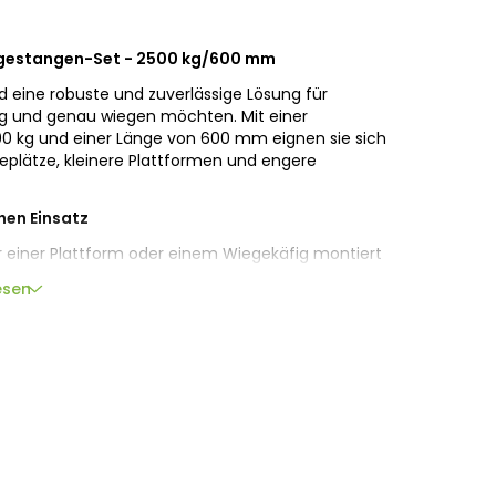
gestangen-Set - 2500 kg/600 mm
d eine robuste und zuverlässige Lösung für
ßig und genau wiegen möchten. Mit einer
00 kg und einer Länge von 600 mm eignen sie sich
plätze, kleinere Plattformen und engere
hen Einsatz
 einer Plattform oder einem Wiegekäfig montiert
ewichtserfassung. So können Sie die Entwicklung
esen
und Entscheidungen rund um Fütterung,
Management auf verlässliche Gewichtsdaten
ble Anwendungen
ignen sich diese Wiegebalken besonders für
Platz zur Verfügung steht. Das macht sie zu einer
ere Plattformen, kompakte Wiegekäfige oder den
.