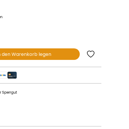
en
n den Warenkorb legen
r Sperrgut