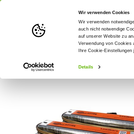
Portofrei
ab 175 € (in DE) – a
Wir verwenden Cookies
Wir verwenden notwendige 
auch nicht notwendige Coo
auf unserer Website zu an
Weidezaun
Zaunlösungen nach Tierart
Verwendung von Cookies au
Ihre Cookie-Einstellungen 
Startseite
Gallagher Wiegebalken/Wiegestangen-Set - 2500 k
Details