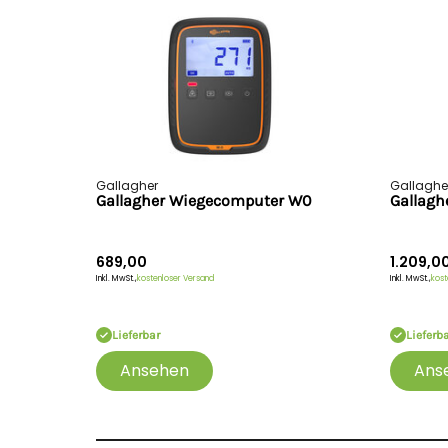
Gallagher
Gallaghe
Gallagher Wiegecomputer W0
Gallagh
689,00
1.209,0
Inkl. MwSt.,
kostenloser Versand
Inkl. MwSt.,
kost
Lieferbar
Lieferb
Ansehen
Ans