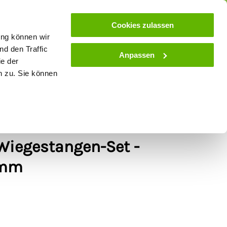
ose
Beratung
Kundenservice
Blog
Cookies zulassen
ung können wir
d den Traffic
Anpassen
ie der
& Stall
Spielwaren
Zaunlexikon
SALE
n zu. Sie können
iegestangen-Set -
 mm