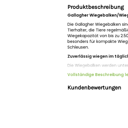
Produktbeschreibung
Gallagher Wiegebalken/Wie
Die Gallagher Wiegebalken sin
Tierhalter, die Tiere regelmä
Wiegekapazität von bis zu 2.5
besonders für kompakte Wiege
Schleusen.
Zuverlässig wiegen im täglic
Die Wiegebalken werden unter
und sorgen für eine stabile G
Vollständige Beschreibung l
Ihrer Tiere besser verfolgen 
Gesundheit, Behandlung und 
Kundenbewertungen
stützen.
Kompaktes Format für flexi
Durch die Länge von 600 mm e
Situationen, in denen weniger 
praktischen Lösung für klein
Einsatz mit kleineren Tierarten