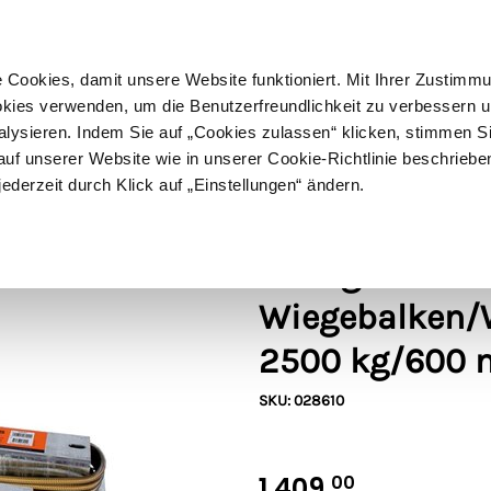
ußer Sperrgut
Schnelle
Lieferung
30-tägiges
Widerrufsrecht
Kostenl
Cookies, damit unsere Website funktioniert. Mit Ihrer Zustimm
kies verwenden, um die Benutzerfreundlichkeit zu verbessern un
alysieren. Indem Sie auf „Cookies zulassen“ klicken, stimmen S
Schermaschinen
Futter- & Tränkesysteme
Haus, Hof 
f unserer Website wie in unserer Cookie-Richtlinie beschriebe
jederzeit durch Klick auf „Einstellungen“ ändern.
g/600 mm
Gallagher
Gallagher
Wiegebalken/W
2500 kg/600
SKU: 028610
1.409,
00