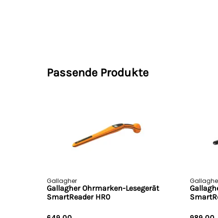
Passende Produkte
Gallagher
Gallaghe
Gallagher Ohrmarken-Lesegerät
Gallagh
SmartReader HR0
SmartR