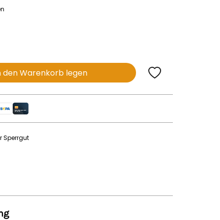
en
n den Warenkorb legen
r Sperrgut
ng