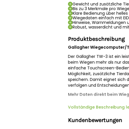
Gewicht und zusätzliche Ti
Bis zu 3 Merkmale pro Wieg
Klare Bedienung über helles
Wiegedaten einfach mit EI
Hinweise, Warnmeldungen u
Robust, wasserdicht und mi
Produktbeschreibung
Gallagher Wiegecomputer/
Der Gallagher TW-3 ist ein lei
beim Wiegen mehr als nur das
einfache Touchscreen-Bedien
Möglichkeit, zusätzliche Tier
speichern. Damit eignet sich d
verfolgen und Entscheidungen 
Mehr Daten direkt beim Wie
Mit dem TW-3 erfassen Sie nic
Vollständige Beschreibung l
pro Wiegevorgang auch bis zu 
zum Beispiel Zustandswerte, 
Kundenbewertungen
direkt am Gerät dokumentieren
ohne dass Sie Daten später s