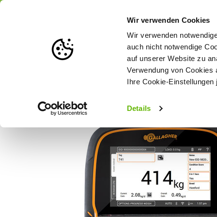
Portofrei
ab 175 € (in DE) – a
Wir verwenden Cookies
Wir verwenden notwendige 
auch nicht notwendige Coo
auf unserer Website zu an
Weidezaun
Zaunlösungen nach Tierart
Verwendung von Cookies au
Ihre Cookie-Einstellungen 
Startseite
Gallagher Wiegecomputer/Tierwaage TW-3
Details