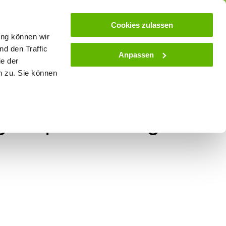
ose
Beratung
Kundenservice
Blog
Cookies zulassen
ung können wir
d den Traffic
Anpassen
ie der
& Stall
Spielwaren
Zaunlexikon
SALE
n zu. Sie können
egecomputer/Tierwaage