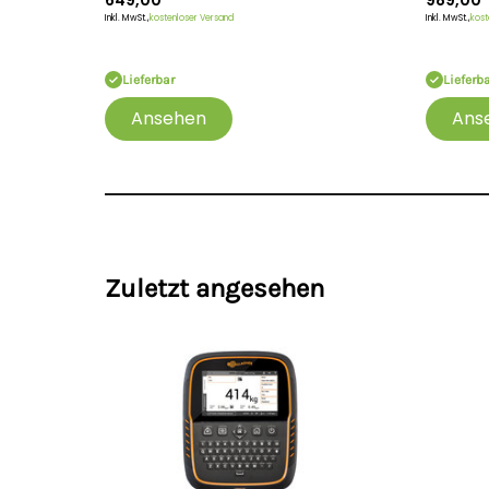
649,00
989,00
Inkl. MwSt.,
kostenloser Versand
Inkl. MwSt.,
kost
Lieferbar
Lieferb
Ansehen
Ans
Zuletzt angesehen