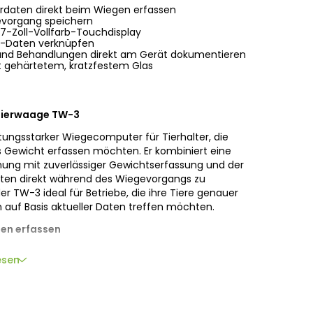
erdaten direkt beim Wiegen erfassen
evorgang speichern
 7-Zoll-Vollfarb-Touchdisplay
D-Daten verknüpfen
nd Behandlungen direkt am Gerät dokumentieren
t gehärtetem, kratzfestem Glas
Tierwaage TW-3
stungsstarker Wiegecomputer für Tierhalter, die
 Gewicht erfassen möchten. Er kombiniert eine
ung mit zuverlässiger Gewichtserfassung und der
daten direkt während des Wiegevorgangs zu
er TW-3 ideal für Betriebe, die ihre Tiere genauer
auf Basis aktueller Daten treffen möchten.
gen erfassen
ht nur das Gewicht Ihrer Tiere, sondern können
esen
3 zusätzliche Merkmale speichern. So lassen sich
Behandlungen oder andere wichtige Informationen
. Dadurch entsteht ein genaueres Bild Ihrer Tiere,
eparat nachtragen müssen.