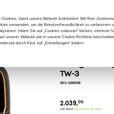
ußer Sperrgut
Schnelle
Lieferung
30-tägiges
Widerrufsrecht
Kostenl
Cookies, damit unsere Website funktioniert. Mit Ihrer Zustimm
kies verwenden, um die Benutzerfreundlichkeit zu verbessern un
alysieren. Indem Sie auf „Cookies zulassen“ klicken, stimmen S
Schermaschinen
Futter- & Tränkesysteme
Haus, Hof 
f unserer Website wie in unserer Cookie-Richtlinie beschriebe
jederzeit durch Klick auf „Einstellungen“ ändern.
Gallagher
Gallagher Wi
TW-3
SKU: 026039
2.039,
00
Inkl. MwSt.
kostenloser Versand