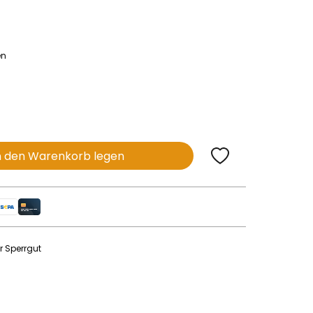
en
n den Warenkorb legen
r Sperrgut