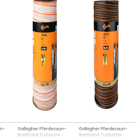
Sicherheitshinweise
Zaunspannung am Anfang
Hersteller:
Gallagher Europe B
Zaunspannung nach 100 m
Niederlande,
onlineservice@ga
Zaunspannung nach 500 m
Zaunspannung nach 1000 m
UV-Garantie (Jahre)
Farbe
un-
Gallagher Pferdezaun-
Gallagher Pferdezaun-
Breitband TurboLine
Breitband TurboStar