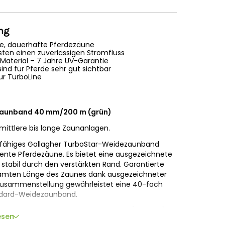
ng
e, dauerhafte Pferdezäune
isten einen zuverlässigen Stromfluss
Material – 7 Jahre UV-Garantie
ind für Pferde sehr gut sichtbar
ur TurboLine
zaunband 40 mm/200 m (grün)
ittlere bis lange Zaunanlagen.
eitfähiges Gallagher TurboStar-Weidezaunband
ente Pferdezäune. Es bietet eine ausgezeichnete
 stabil durch den verstärkten Rand. Garantierte
amten Länge des Zaunes dank ausgezeichneter
ge Zusammenstellung gewährleistet eine 40-fach
andard-Weidezaunband.
iro-Leitern sowie 4 x 0,3 Kupferleitern (verzinnt)
esen
ige Kunststoff aus PE-Monofilen und die