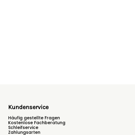
8000 V
8000 V
8000 V
8000 V
7500 V
7500 V
7000 V
7.000
Ja
7
-
-
-
-
Kundenservice
Häufig gestellte Fragen
weiß/orange
terra/orange
Kostenlose Fachberatung
Schleifservice
-
-
Zahlungsarten