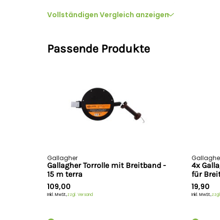
Super (grün) - 200
Vollständigen Vergleich anzeigen
mm
Preis
99,90
Passende Produkte
Geeignet für
Meter auf Rolle
200
Breite/Durchmesser
40
(mm)
Leitfähigkeit
A+++
Anzahl Leiter
-
Gallagher
Gallaghe
Gallagher Torrolle mit Breitband -
4x Galla
Ø Leiter (mm)
-
15 m terra
für Bre
109,00
19,90
Anzahl Kunststofffasern
-
Inkl. MwSt.,
zzgl. Versand
Inkl. MwSt.,
zzgl
Ø Kunststofffasern
0.5