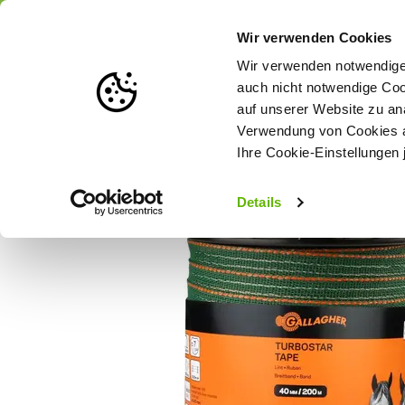
Portofrei
ab 175 € (in DE) – a
Wir verwenden Cookies
Wir verwenden notwendige 
auch nicht notwendige Coo
auf unserer Website zu an
Weidezaun
Zaunlösungen nach Tierart
Verwendung von Cookies au
Ihre Cookie-Einstellungen 
Startseite
Gallagher Pferdezaun-Breitband TurboStar Super (gr
Details