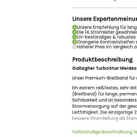
Unsere Expertenmeinu
Unsere Empfehlung für lang
Die 14 Stromleiter gewährle
UV-beständiges & robustes 
Orangene Kontraststreifen s
Höherer Preis im Vergleich z
Produktbeschreibung
Gallagher TurboStar Weide
Unser Premium-Breitband für m
Ein extrem reißfestes, sehr l
(Breitband) für lange, perman
Sichtbarkeit und ist besonders
Stromversorgung auf der ges
Leitfähigkeit. Die einzigarti
bessere Stromleitung als St
Das Breitband ist mit 10 x 0,2 N
Vollständige Beschreibung l
ausgestattet. Der UV-beständ