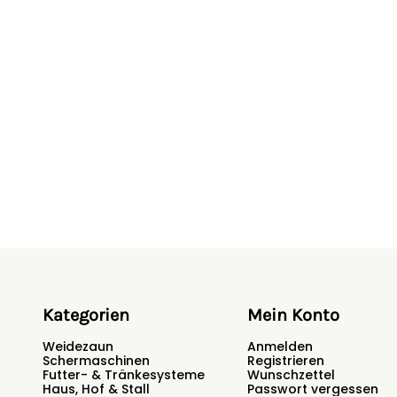
8000 V
8000 V
8000 V
8000 V
7500 V
7500 V
7000 V
7000 V
5
7
-
-
-
-
Kategorien
Mein Konto
Weidezaun
Anmelden
weiß/orange
terra/orange
Schermaschinen
Registrieren
Futter- & Tränkesysteme
Wunschzettel
-
-
Haus, Hof & Stall
Passwort vergessen