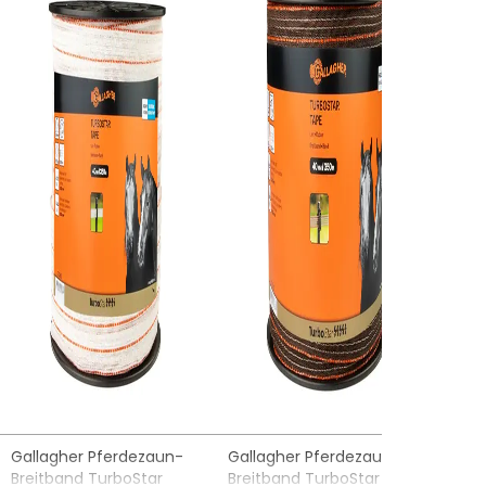
8000 V
.V., Bornholmstraat 62a,
9723 AZ
Groningen,
8000 V
llagher.eu
7500 V
7000 V
7
grün/orange
Gallagher Pferdezaun-
Gallagher Pferdezaun-
Breitband TurboStar
Breitband TurboStar