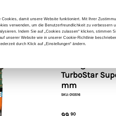
ußer Sperrgut
Schnelle
Lieferung
30-tägiges
Widerrufsrecht
Kostenl
Cookies, damit unsere Website funktioniert. Mit Ihrer Zustimm
kies verwenden, um die Benutzerfreundlichkeit zu verbessern un
alysieren. Indem Sie auf „Cookies zulassen“ klicken, stimmen S
Schermaschinen
Futter- & Tränkesysteme
Haus, Hof 
f unserer Website wie in unserer Cookie-Richtlinie beschriebe
jederzeit durch Klick auf „Einstellungen“ ändern.
ün) - 200 m/40 mm
Gallagher
Gallagher Pfe
TurboStar Sup
mm
SKU: 010516
99,
90