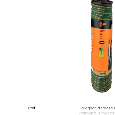
Titel
Gallagher Pferdeza
Breitband TurboStar