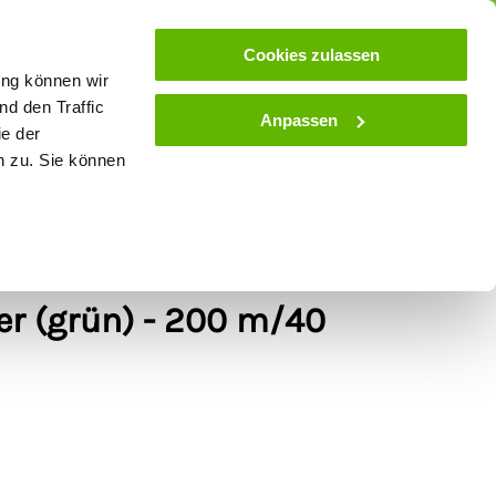
ose
Beratung
Kundenservice
Blog
Cookies zulassen
ung können wir
d den Traffic
Anpassen
ie der
& Stall
Spielwaren
Zaunlexikon
SALE
n zu. Sie können
rdezaun-Breitband
er (grün) - 200 m/40