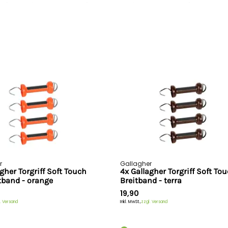
 m/40
(weiß) - 200 m/40 mm
(terra) - 200 m/40 mm
65,90
109,00
200
200
40
40
A++
A+++
-
-
r
Gallagher
gher Torgriff Soft Touch
4x Gallagher Torgriff Soft To
-
-
itband - orange
Breitband - terra
19,90
-
-
. Versand
Inkl. MwSt.,
zzgl. Versand
0.5
0.5