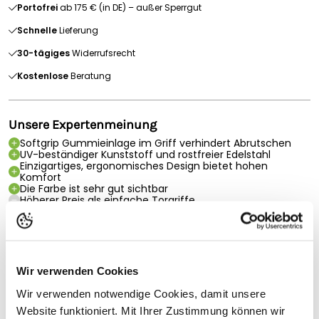
Portofrei
ab 175 € (in DE) – außer Sperrgut
Schnelle
Lieferung
30-tägiges
Widerrufsrecht
Kostenlose
Beratung
Unsere Expertenmeinung
Softgrip Gummieinlage im Griff verhindert Abrutschen
UV-beständiger Kunststoff und rostfreier Edelstahl
Einzigartiges, ergonomisches Design bietet hohen
Komfort
Die Farbe ist sehr gut sichtbar
Höherer Preis als einfache Torgriffe
Produktbeschreibung
Gallagher Weidezaun-Torgriff Soft Touch für Breitband -
orange (4 Stck.)
Wir verwenden Cookies
Ein sehr stabiler, extra verzinkter Torgriff mit Edelstahl-
Wir verwenden notwendige Cookies, damit unsere
Zugfeder und besonders starker Isolierung. Mit diesem
Website funktioniert. Mit Ihrer Zustimmung können wir
signalfarbenen Torgriff von Gallagher erwerben Sie ein