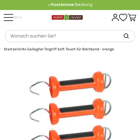
Kostenlose
Beratung
Portofrei
ab 175 € (in DE) – außer Sperrgut
Menü
Startseite
4x Gallagher Torgriff Soft Touch für Breitband - orange