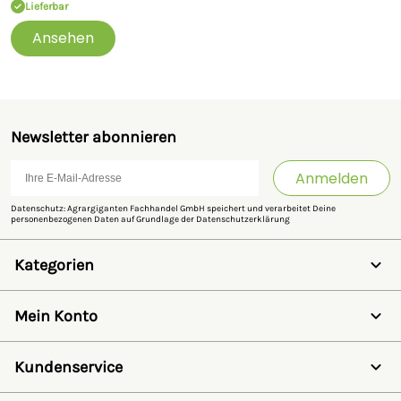
Lieferbar
Ansehen
Newsletter abonnieren
Anmelden
Datenschutz: Agrargiganten Fachhandel GmbH speichert und verarbeitet Deine
personenbezogenen Daten auf Grundlage der
Datenschutzerklärung
Kategorien
Weidezaun
Schermaschinen
Mein Konto
Futter- & Tränkesysteme
Haus, Hof & Stall
Anmelden
Spielwaren
Registrieren
Kundenservice
SALE
Wunschzettel
Zaunlexikon
Passwort vergessen
Häufig gestellte Fragen