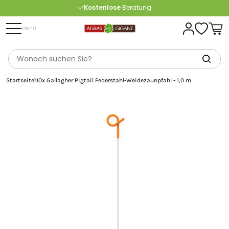
Kostenlose
Beratung
Portofrei
ab 175 € (in DE) – außer Sperrgut
Menü
Startseite
10x Gallagher Pigtail Federstahl-Weidezaunpfahl - 1,0 m