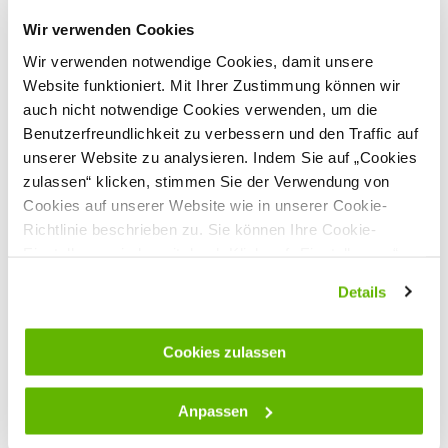
Bei der Verwendung von mehreren Drähten empfehlen wir
Geeignet für
Wir verwenden Cookies
Ihnen zusätzlich den passenden Universalisolator (010950
Wir verwenden notwendige Cookies, damit unsere
oder 010943).
Material
Federstahl + Kunststo
ff
Website funktioniert. Mit Ihrer Zustimmung können wir
Leichter und robuster Federstahlpfahl
auch nicht notwendige Cookies verwenden, um die
Anzahl Halterungen
1
UV-beständiger Kunststoffmantel sorgt für eine
Benutzerfreundlichkeit zu verbessern und den Traffic auf
effektive Isolierung
Gesamthöhe
100 cm
Kann durch Zusatzisolatoren weitere Drähte halten
unserer Website zu analysieren. Indem Sie auf „Cookies
Pfahlhöhe: 100 cm
Max. Zaunhöhe
85 cm
zulassen“ klicken, stimmen Sie der Verwendung von
Zaunhöhe: max. 85 cm
Cookies auf unserer Website wie in unserer Cookie-
Doppelpfahlspitze
Ja
Sehen Sie sich alle technischen Spezifikationen an
Richtlinie beschrieben zu. Sie können Ihre Cookie-
Einzeltritt
Ja
Einstellungen jederzeit durch Klick auf „Einstellungen“
Sicherheitshinweise
Kundenbewertungen
Farbe
weiß/orange
ändern.
Hersteller:
Gallagher Europe B.V., Bornholmstraat 62a,
Details
9723
AZ
Groningen, Niederlande,
onlineservice@gallagher.eu
Cookies zulassen
Passende Produkte
Anpassen