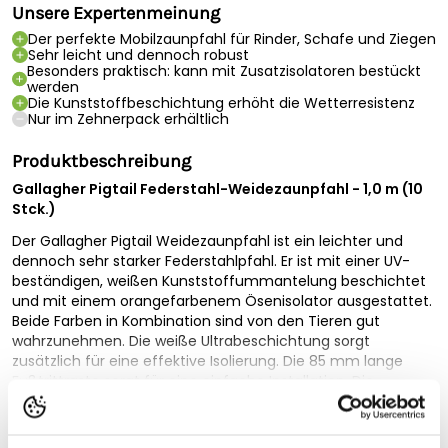
Unsere Expertenmeinung
Der perfekte Mobilzaunpfahl für Rinder, Schafe und Ziegen
Sehr leicht und dennoch robust
Besonders praktisch: kann mit Zusatzisolatoren bestückt
werden
Die Kunststoffbeschichtung erhöht die Wetterresistenz
Nur im Zehnerpack erhältlich
Produktbeschreibung
Gallagher Pigtail Federstahl-Weidezaunpfahl - 1,0 m (10
Stck.)
Der Gallagher Pigtail Weidezaunpfahl ist ein leichter und
dennoch sehr starker Federstahlpfahl. Er ist mit einer UV-
beständigen, weißen Kunststoffummantelung beschichtet
und mit einem orangefarbenem Ösenisolator ausgestattet.
Beide Farben in Kombination sind von den Tieren gut
wahrzunehmen. Die weiße Ultrabeschichtung sorgt
zusätzlich für eine effektive Isolierung. Die 85 mm lange
Fußtrittraste sorgt für eine einfache Installation. Die
Vollständige Beschreibung lesen
Kunststoffisolierung hat ein versiegeltes Endstück für
höchste Wetterresistenz. Die maximale Zaunhöhe beträgt
Technische Spezifikationen
85 cm.