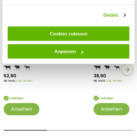
Einstellungen jederzeit durch Klick auf „Einstellungen“
ändern.
Details
Cookies zulassen
Gallagher
Gallagher
10x Gallagher Ring-Top
10x Gallagher Pigtai
Anpassen
Weidezaunpfahl - 1,0 m
Weidezaunpfahl - 1
52,90
38,90
Inkl. MwSt.,
zzgl. Versand
Inkl. MwSt.,
zzgl. Versand
Lieferbar
Lieferbar
Ansehen
Ansehen