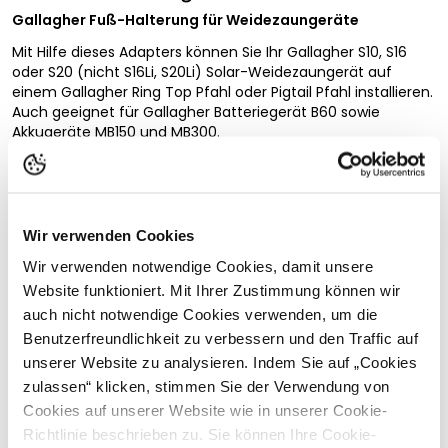
Gallagher Fuß-Halterung für Weidezaungeräte
Mit Hilfe dieses Adapters können Sie Ihr Gallagher S10, S16
oder S20 (nicht S16Li, S20Li) Solar-Weidezaungerät auf
einem Gallagher Ring Top Pfahl oder Pigtail Pfahl installieren.
Auch geeignet für Gallagher Batteriegerät B60 sowie
Akkugeräte MB150 und MB300.
Sicherheitshinweise
Vollständige Beschreibung lesen
Wir verwenden Cookies
Hersteller:
Gallagher Europe B.V., Bornholmstraat 62a,
9723
Wir verwenden notwendige Cookies, damit unsere
Kundenbewertungen
AZ
Groningen, Niederlande,
onlineservice@gallagher.eu
Website funktioniert. Mit Ihrer Zustimmung können wir
auch nicht notwendige Cookies verwenden, um die
Benutzerfreundlichkeit zu verbessern und den Traffic auf
unserer Website zu analysieren. Indem Sie auf „Cookies
Passende Produkte
zulassen“ klicken, stimmen Sie der Verwendung von
Cookies auf unserer Website wie in unserer Cookie-
Richtlinie beschrieben zu. Sie können Ihre Cookie-