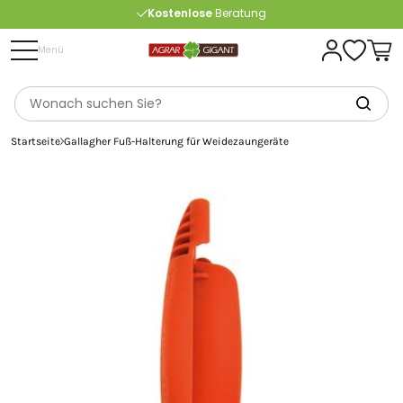
Kostenlose
Beratung
Portofrei
ab 175 € (in DE) – außer Sperrgut
Menü
Startseite
Gallagher Fuß-Halterung für Weidezaungeräte