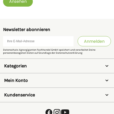
Ansehen
Newsletter abonnieren
Anmelden
Datenschutz: Agrargiganten Fachhandel GmbH speichert und verarbeitet Deine
personenbezogenen Daten auf Grundlage der
Datenschutzerklärung
Kategorien
Weidezaun
Schermaschinen
Mein Konto
Futter- & Tränkesysteme
Haus, Hof & Stall
Anmelden
Spielwaren
Registrieren
Kundenservice
SALE
Wunschzettel
Zaunlexikon
Passwort vergessen
Häufig gestellte Fragen
Kostenlose Fachberatung
Schleifservice