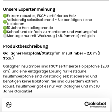
Unsere Expertenmeinung
Extrem robustes, FSC® zertifiziertes Holz
Vollständig selbstisolierend - Sie benötigen keine
Isolatoren
10 Jahre Herstellergarantie
Schnell und einfach zu montieren und wartungsfrei
Montage nur mit Werkzeug (z.B. Ramme) möglich
Produktbeschreibung
Gallagher Holzpfahl/Stützpfahl Insultimber - 2,0 m (1
Stck.)
Gallagher Insultimber sind FSC® zertifizierte Holpzpfähle (200
cm) und eine einzigartige Lösung für Festzäune.
Insultimberpfähle sind vollständig selbstisolierend und
benötigen keine Isolatoren. Sie sind außerdem extrem
robust. Insultimber gibt es nur von Gallagher und mit
10
Jahre Garantie!
Das Besondere dieser Holzart ist ihre selbstisolierende
Eigenschaft, wodurch auf Isolatoren verzichtet werden kann.
Vollständige Beschreibung lesen
Zudem zeichnet sich dieser Pfahl durch seine lange