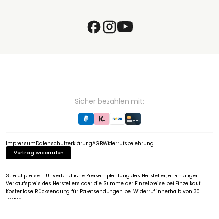
Zaunlexikon
Passwort vergessen
Häufig gestellte Fragen
Kostenlose Fachberatung
Schleifservice
Zahlungsarten
Versand & Lieferung
Retouren & Umtausch
Verpackungsgesetz (VerpackG)
Hinweise zur Batterieentsorgung
EU - Online Dispute Resolution
Partnerprogramm
Sicher bezahlen mit:
Impressum
Datenschutzerklärung
AGB
Widerrufsbelehrung
Vertrag widerrufen
Streichpreise = Unverbindliche Preisempfehlung des Hersteller, ehemaliger
Verkaufspreis des Herstellers oder die Summe der Einzelpreise bei Einzelkauf.
Kostenlose Rücksendung für Paketsendungen bei Widerruf innerhalb von 30
Tagen.