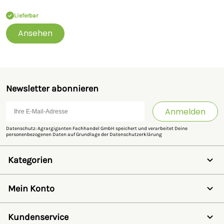
Lieferbar
Ansehen
Newsletter abonnieren
Anmelden
Datenschutz: Agrargiganten Fachhandel GmbH speichert und verarbeitet Deine
personenbezogenen Daten auf Grundlage der
Datenschutzerklärung
Kategorien
Weidezaun
Schermaschinen
Mein Konto
Futter- & Tränkesysteme
Haus, Hof & Stall
Anmelden
Spielwaren
Registrieren
Kundenservice
SALE
Wunschzettel