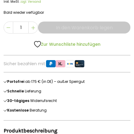
Inkl. MwSt.
zzgl. Versand
Bald wieder verfügbar
In den Warenkorb legen
Zur Wunschliste hinzufügen
Sicher bezahlen mit:
Portofrei
ab 175 € (in DE) – außer Sperrgut
Schnelle
Lieferung
30-tägiges
Widerrufsrecht
Kostenlose
Beratung
Produktbeschreibung