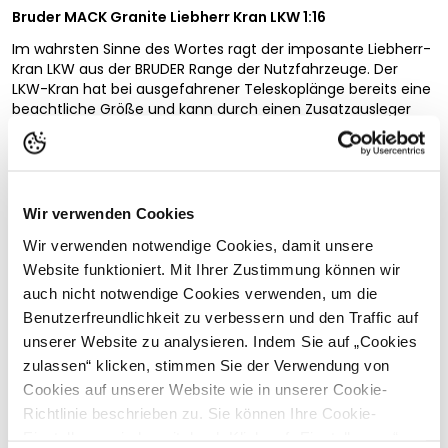
Bruder MACK Granite Liebherr Kran LKW 1:16
Im wahrsten Sinne des Wortes ragt der imposante Liebherr-
Kran LKW aus der BRUDER Range der Nutzfahrzeuge. Der
LKW-Kran hat bei ausgefahrener Teleskoplänge bereits eine
beachtliche Größe und kann durch einen Zusatzausleger
nochmals verlängert werden. Unsere kleinen Kunden werden
begeistert sein, denn der Kran ist bei voll ausgebautem und
aufgerichtetem Kranarm 1,30 m hoch und wird einige der
kleinen Baumeister überragen. Stabilität bei dieser
Dimension ist da natürlich ein Muss. Erreicht wird eine hohe
Wir verwenden Cookies
Vollständige Beschreibung lesen
Standfestigkeit gegen Kippen durch die schwenkbaren und
Wir verwenden notwendige Cookies, damit unsere
individuell einstellbaren Stützfüße der Fahrzeugplattform.
Kundenbewertungen
Für noch mehr Stabilität lässt sich das angebaute
Website funktioniert. Mit Ihrer Zustimmung können wir
Ausgleichsgewicht wie beim Originalkran verwenden. Um für
auch nicht notwendige Cookies verwenden, um die
ausreichend Gewicht beim Modell zu sorgen, kann es mit
Benutzerfreundlichkeit zu verbessern und den Traffic auf
Sand befüllt werden. Der BRUDER Slogan „Mulitifunctional“
unserer Website zu analysieren. Indem Sie auf „Cookies
wird besonders bei diesem Modell sichtbar. Eine neu
zulassen“ klicken, stimmen Sie der Verwendung von
Passende Produkte
entwickelte Seilwinde mit Feststelleinrichtung und
Überlastsicherung ermöglicht ein spielend leichtes Handling
Cookies auf unserer Website wie in unserer Cookie-
des Kranhakens beim Heben und Senken, auch von großen
Richtlinie beschrieben zu. Sie können Ihre Cookie-
Teilen. Die Liebe zum Detail macht auch vor der
Einstellungen jederzeit durch Klick auf „Einstellungen“