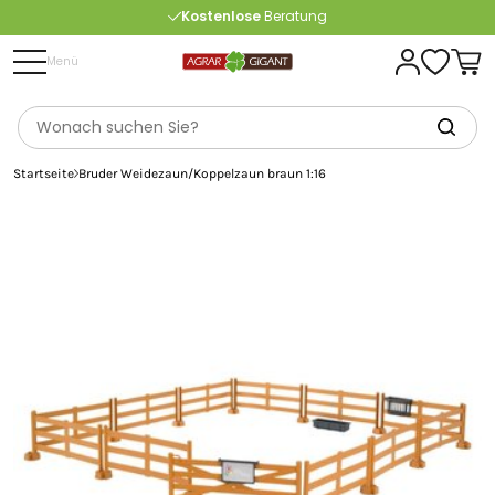
Kostenlose
Beratung
Portofrei
ab 175 € (in DE) – außer Sperrgut
Menü
Startseite
Bruder Weidezaun/Koppelzaun braun 1:16