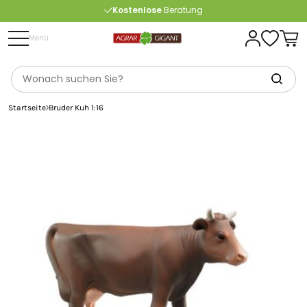
Kostenlose
Beratung
Portofrei
ab 175 € (in DE) – außer Sperrgut
Menü
Startseite
Bruder Kuh 1:16