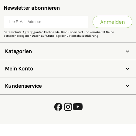
Newsletter abonnieren
Anmelden
Datenschutz: Agrargiganten Fachhandel GmbH speichert und verarbeitet Deine
personenbezogenen Daten auf Grundlage der
Datenschutzerklärung
Kategorien
Weidezaun
Schermaschinen
Mein Konto
Futter- & Tränkesysteme
Haus, Hof & Stall
Anmelden
Spielwaren
Registrieren
Kundenservice
SALE
Wunschzettel
Zaunlexikon
Passwort vergessen
Häufig gestellte Fragen
Kostenlose Fachberatung
Schleifservice
Zahlungsarten
Versand & Lieferung
Retouren & Umtausch
Verpackungsgesetz (VerpackG)
Hinweise zur Batterieentsorgung
EU - Online Dispute Resolution