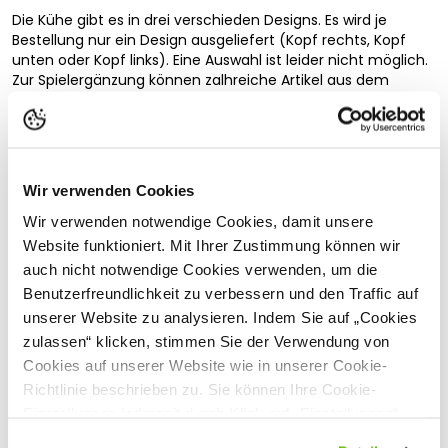
Die Kühe gibt es in drei verschieden Designs. Es wird je
Bestellung nur ein Design ausgeliefert (Kopf rechts, Kopf
unten oder Kopf links). Eine Auswahl ist leider nicht möglich.
Zur Spielergänzung können zalhreiche Artikel aus dem
BRUDER-Sortiment verwendet werden.
Inhalt
Kuh
Wir verwenden Cookies
Allgemein
Vollständige Beschreibung lesen
Wir verwenden notwendige Cookies, damit unsere
Achtung! Nicht für Kinder unter 36 Monaten geeignet.
Kundenbewertungen
Website funktioniert. Mit Ihrer Zustimmung können wir
Erstickungsgefahr wegen verschluckbarer Kleinteile.
hergestellt aus hochwertigen Kunststoffen wie z.B. ABS
auch nicht notwendige Cookies verwenden, um die
Made by Bruder
Benutzerfreundlichkeit zu verbessern und den Traffic auf
Maßstab 1:16
unserer Website zu analysieren. Indem Sie auf „Cookies
Kühe gibt es in drei verschiedenen Designs (eine
Passende Produkte
zulassen“ klicken, stimmen Sie der Verwendung von
Auswahl ist nicht möglich)
Cookies auf unserer Website wie in unserer Cookie-
Richtlinie beschrieben zu. Sie können Ihre Cookie-
Sicherheitshinweise
Einstellungen jederzeit durch Klick auf „Einstellungen“
ändern.
Hersteller:
BRUDER Spielwaren GmbH + Co. KG, Bernbacher