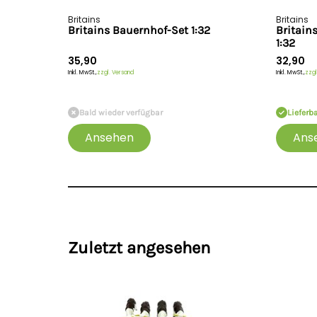
Britains
Britains
Britains Bauernhof-Set 1:32
Britain
1:32
35,90
32,90
Inkl. MwSt.,
zzgl. Versand
Inkl. MwSt.,
zzgl
Bald wieder verfügbar
Lieferb
Ansehen
Ans
Zuletzt angesehen