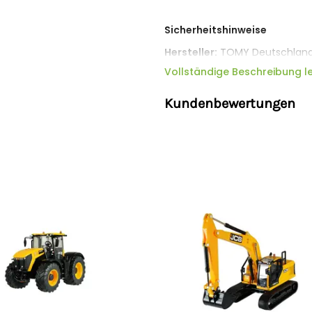
Sicherheitshinweise
Hersteller:
TOMY Deutschland 
Deutschland,
response@tom
Vollständige Beschreibung l
Kundenbewertungen