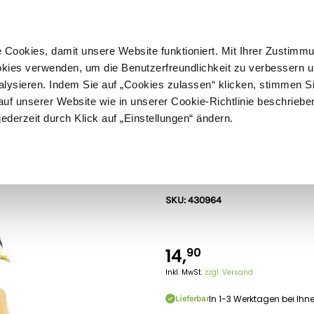
ußer Sperrgut
Schnelle
Lieferung
30-tägiges
Widerrufsrecht
Kostenl
Cookies, damit unsere Website funktioniert. Mit Ihrer Zustimm
kies verwenden, um die Benutzerfreundlichkeit zu verbessern un
alysieren. Indem Sie auf „Cookies zulassen“ klicken, stimmen S
Schermaschinen
Futter- & Tränkesysteme
Haus, Hof 
f unserer Website wie in unserer Cookie-Richtlinie beschriebe
jederzeit durch Klick auf „Einstellungen“ ändern.
Britains
Britains Bauer
SKU: 430964
14,
90
Inkl. MwSt.
zzgl. Versand
In 1-3 Werktagen bei Ihn
Lieferbar