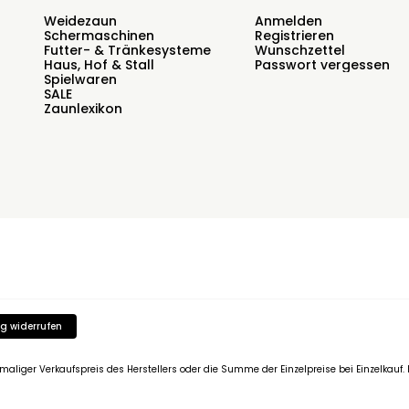
Weidezaun
Anmelden
Schermaschinen
Registrieren
Futter- & Tränkesysteme
Wunschzettel
Haus, Hof & Stall
Passwort vergessen
Spielwaren
SALE
Zaunlexikon
g widerrufen
emaliger Verkaufspreis des Herstellers oder die Summe der Einzelpreise bei Einzelkau