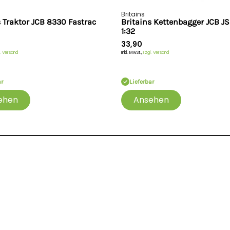
Britains
s Traktor JCB 8330 Fastrac
Britains Kettenbagger JCB J
1:32
33,90
. Versand
Inkl. MwSt.,
zzgl. Versand
ar
Lieferbar
ehen
Ansehen