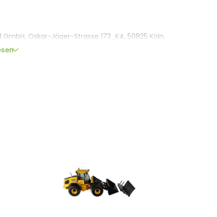
GmbH, Oskar-Jäger-Strasse 173_K4, 50825 Köln,
y.com
esen