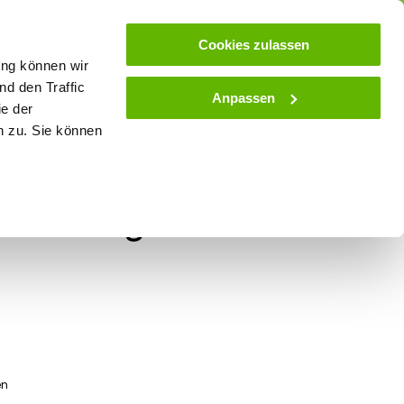
ose
Beratung
Kundenservice
Blog
Cookies zulassen
ung können wir
d den Traffic
Anpassen
ie der
& Stall
Spielwaren
Zaunlexikon
SALE
n zu. Sie können
nhoftiere gemischt 1:32
en