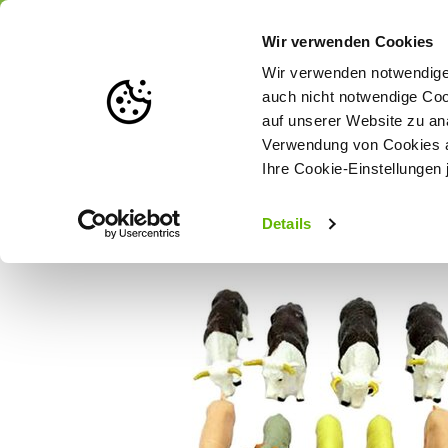
Portofrei
ab 175 € (in DE) – a
Wir verwenden Cookies
Wir verwenden notwendige 
auch nicht notwendige Coo
auf unserer Website zu an
Weidezaun
Zaunlösungen nach Tierart
Verwendung von Cookies au
Ihre Cookie-Einstellungen 
Startseite
Britains Bauernhoftiere gemischt 1:32
Details