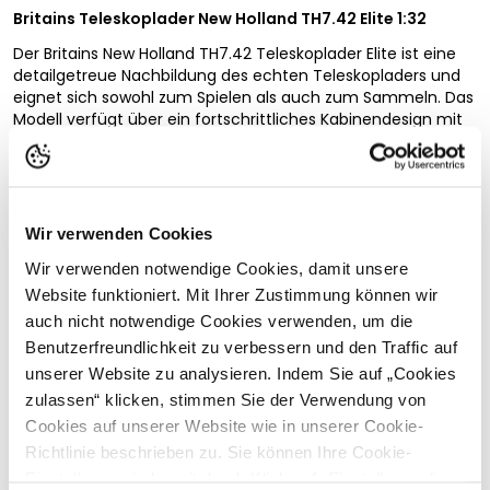
Britains Teleskoplader New Holland TH7.42 Elite 1:32
Der Britains New Holland TH7.42 Teleskoplader Elite ist eine
detailgetreue Nachbildung des echten Teleskopladers und
eignet sich sowohl zum Spielen als auch zum Sammeln. Das
Modell verfügt über ein fortschrittliches Kabinendesign mit
verbesserter Sicht, Geräuschdämpfung und erhöhtem
Komfort für realistische landwirtschaftliche Arbeiten.
Dieses Modell aus Druckgussmetall und strapazierfähigem,
präzisionsgeformtem Kunststoff fängt jedes Detail ein,
Wir verwenden Cookies
einschließlich großer Profilreifen, eines funktionierenden
Vollständige Beschreibung lesen
Lenkrads und einer detailgetreuen Innenausstattung.
Wir verwenden notwendige Cookies, damit unsere
Kundenbewertungen
Website funktioniert. Mit Ihrer Zustimmung können wir
Der TH7.42 Telehandler Elite ist für das Spielen im Innen-
und Außenbereich konzipiert, für Kinder ab 3 Jahren
auch nicht notwendige Cookies verwenden, um die
geeignet und eine beeindruckende Ergänzung für jede
Benutzerfreundlichkeit zu verbessern und den Traffic auf
Farmmodell-Sammlung.
unserer Website zu analysieren. Indem Sie auf „Cookies
Details:
zulassen“ klicken, stimmen Sie der Verwendung von
Passende Produkte
Cookies auf unserer Website wie in unserer Cookie-
Detaillierte Nachbildung des New Holland TH7.42
Richtlinie beschrieben zu. Sie können Ihre Cookie-
Teleskopladers
Druckgussmetall und präzisionsgeformter Kunststoff
Einstellungen jederzeit durch Klick auf „Einstellungen“