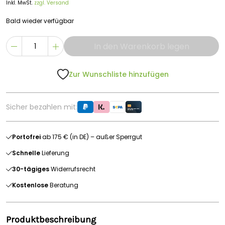
Inkl. MwSt.
zzgl. Versand
Bald wieder verfügbar
In den Warenkorb legen
Zur Wunschliste hinzufügen
Sicher bezahlen mit:
Portofrei
ab 175 € (in DE) – außer Sperrgut
Schnelle
Lieferung
30-tägiges
Widerrufsrecht
Kostenlose
Beratung
Produktbeschreibung