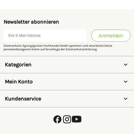
Newsletter abonnieren
Anmelden
Datenschutz: Agrargiganten Fachhandel GmbH speichert und verarbeitet Deine
personenbezogenen Daten auf Grundlage der
Datenschutzerklärung
Kategorien
Weidezaun
Schermaschinen
Mein Konto
Futter- & Tränkesysteme
Haus, Hof & Stall
Anmelden
Spielwaren
Registrieren
Kundenservice
SALE
Wunschzettel
Zaunlexikon
Passwort vergessen
Häufig gestellte Fragen
Kostenlose Fachberatung
Schleifservice
Zahlungsarten
Versand & Lieferung
Retouren & Umtausch