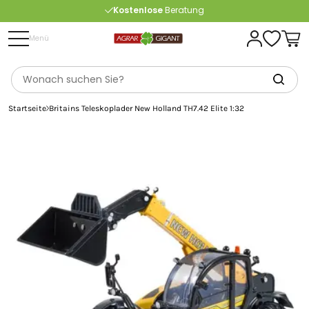
Kostenlose
Beratung
Portofrei
ab 175 € (in DE) – außer Sperrgut
Menü
Startseite
Britains Teleskoplader New Holland TH7.42 Elite 1:32