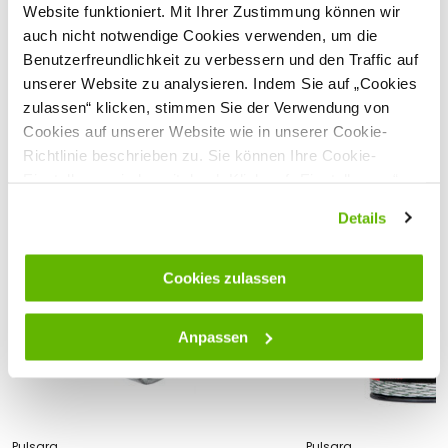
Reißfestigkeit: 110 kg
Website funktioniert. Mit Ihrer Zustimmung können wir
Anzahl Edelstahlleiter
2
UV-beständig für lange Haltbarkeit
auch nicht notwendige Cookies verwenden, um die
Einfach und schnell zu montieren
Ø Edelstahlleiter (mm)
0.15
Benutzerfreundlichkeit zu verbessern und den Traffic auf
Länge: 200 m je Rolle
Sehen Sie sich alle technischen Spezifikationen an
Anzahl Kupferleiter
2
Farbe: weiß/grün
unserer Website zu analysieren. Indem Sie auf „Cookies
zulassen“ klicken, stimmen Sie der Verwendung von
Ø Kupferleiter (mm)
0.2
Kundenbewertungen
Cookies auf unserer Website wie in unserer Cookie-
Widerstand (Ω/m)
0.69
Sicherheitshinweise
Richtlinie beschrieben zu. Sie können Ihre Cookie-
Reißfestigkeit (kg)
110
Hersteller:
Elephant B.V., Bornholmstraat 62a,
9723 AZ
Einstellungen jederzeit durch Klick auf „Einstellungen“
Groningen, Niederlande,
info@elephant.as
ändern.
Farbe
weiß/grün
Details
Passende Produkte
Cookies zulassen
Anpassen
Pulsara
Pulsara