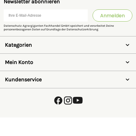
Newsletter abonnieren
Anmelden
Datenschutz: Agrargiganten Fachhandel GmbH speichert und verarbeitet Deine
personenbezogenen Daten auf Grundlage der
Datenschutzerklärung
Kategorien
Weidezaun
Schermaschinen
Mein Konto
Futter- & Tränkesysteme
Haus, Hof & Stall
Anmelden
Spielwaren
Registrieren
Kundenservice
SALE
Wunschzettel
Zaunlexikon
Passwort vergessen
Häufig gestellte Fragen
Kostenlose Fachberatung
Schleifservice
Zahlungsarten
Versand & Lieferung
Retouren & Umtausch
Verpackungsgesetz (VerpackG)
Hinweise zur Batterieentsorgung
EU - Online Dispute Resolution
Partnerprogramm