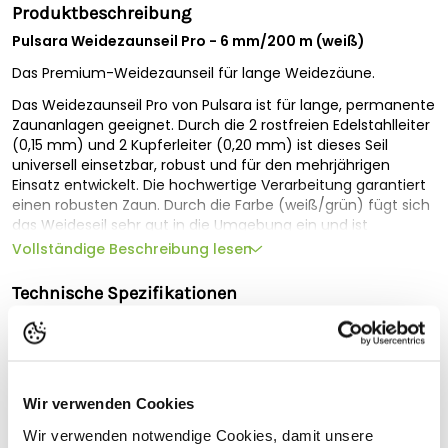
Produktbeschreibung
Pulsara Weidezaunseil Pro - 6 mm/200 m (weiß)
Das Premium-Weidezaunseil für lange Weidezäune.
Das Weidezaunseil Pro von Pulsara ist für lange, permanente
Zaunanlagen geeignet. Durch die 2 rostfreien Edelstahlleiter
(0,15 mm) und 2 Kupferleiter (0,20 mm) ist dieses Seil
universell einsetzbar, robust und für den mehrjährigen
Einsatz entwickelt. Die hochwertige Verarbeitung garantiert
einen robusten Zaun. Durch die Farbe (weiß/grün) fügt sich
das Weideseil sehr gut in die Umgebung ein und ist
zeitgleich gut sichtbar. Das Seil eignet sich hervorragend zur
Vollständige Beschreibung lesen
Einzäunung von Rindern, Schafen, Schweinen und Ziegen.
Technische Spezifikationen
Details im Überblick:
Geeignet für
Ideal für lange, permanente Zäune für Rinder, Schafe,
Schweine und Ziegen
Meter auf Rolle
200
Ausgezeichnete Leitfähigkeit
2 Edelstahlleiter (rostfrei) und 2 Kupferleiter für einen
Breite/Durchmesser (mm)
6
Wir verwenden Cookies
zuverlässigen Stromfluss
Widerstand: 0.69 Ohm/m
Leitfähigkeit
A
Wir verwenden notwendige Cookies, damit unsere