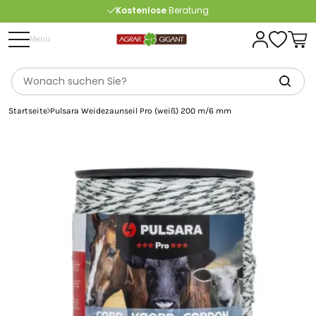
Kostenlose
Beratung
Portofrei
ab 175 € (in DE) – außer Sperrgut
Menü
Startseite
Pulsara Weidezaunseil Pro (weiß) 200 m/6 mm