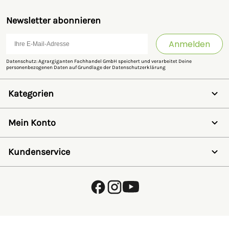
Newsletter abonnieren
Anmelden
Datenschutz: Agrargiganten Fachhandel GmbH speichert und verarbeitet Deine
personenbezogenen Daten auf Grundlage der
Datenschutzerklärung
Kategorien
Weidezaun
Schermaschinen
Mein Konto
Futter- & Tränkesysteme
Haus, Hof & Stall
Anmelden
Spielwaren
Registrieren
Kundenservice
SALE
Wunschzettel
Zaunlexikon
Passwort vergessen
Häufig gestellte Fragen
Kostenlose Fachberatung
Schleifservice
Zahlungsarten
Versand & Lieferung
Retouren & Umtausch
Verpackungsgesetz (VerpackG)
Hinweise zur Batterieentsorgung