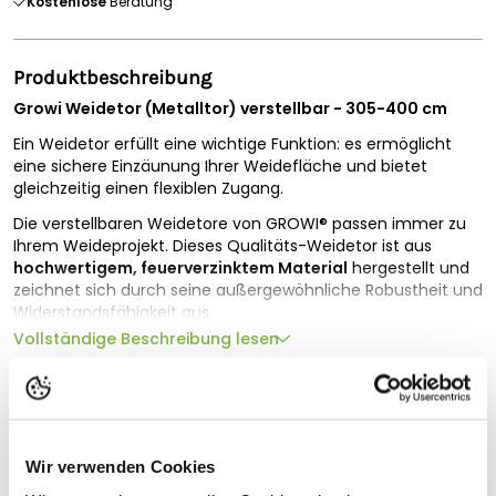
Kostenlose
Beratung
Produktbeschreibung
Growi Weidetor (Metalltor) verstellbar - 305-400 cm
Ein Weidetor erfüllt eine wichtige Funktion: es ermöglicht
eine sichere Einzäunung Ihrer Weidefläche und bietet
gleichzeitig einen flexiblen Zugang.
Die verstellbaren Weidetore von GROWI® passen immer zu
Ihrem Weideprojekt. Dieses Qualitäts-Weidetor ist aus
hochwertigem, feuerverzinktem Material
hergestellt und
zeichnet sich durch seine außergewöhnliche Robustheit und
Widerstandsfähigkeit aus.
Vollständige Beschreibung lesen
Eine der besonderen Funktionen ist die
ausziehbare
Konstruktion
. Sie können das Tor um ungefähr 1 Meter
Technische Spezifikationen
erweitern, was es besonders flexibel für verschiedene
Gegebenheiten und Anforderungen macht. Mit der
Geeignet für
Gesamthöhe von 110 cm und einem Rohrdurchmesser von
1¼" bietet es die erforderliche Robustheit, um verschiedenen
Wir verwenden Cookies
Tierarten wie Pferden und Rindern standzuhalten.