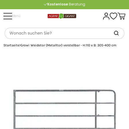
Kostenlose
Beratung
Portofrei
ab 175 € (in DE) – außer Sperrgut
Menü
Startseite
Growi Weidetor (Metalltor) verstellbar - H:110 x B: 305-400 cm