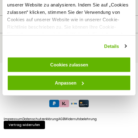
Weidezaun
unserer Website zu analysieren. Indem Sie auf „Cookies
Schermaschinen
Mein Konto
Futter- & Tränkesysteme
zulassen“ klicken, stimmen Sie der Verwendung von
Haus, Hof & Stall
Anmelden
Cookies auf unserer Website wie in unserer Cookie-
Spielwaren
Registrieren
Kundenservice
SALE
Richtlinie beschrieben zu. Sie können Ihre Cookie-
Wunschzettel
Zaunlexikon
Passwort vergessen
Einstellungen jederzeit durch Klick auf „Einstellungen“
Häufig gestellte Fragen
Kostenlose Fachberatung
ändern.
Schleifservice
Details
Zahlungsarten
Versand & Lieferung
Retouren & Umtausch
Verpackungsgesetz (VerpackG)
Cookies zulassen
Hinweise zur Batterieentsorgung
EU - Online Dispute Resolution
Partnerprogramm
Anpassen
Sicher bezahlen mit:
Impressum
Datenschutzerklärung
AGB
Widerrufsbelehrung
Vertrag widerrufen