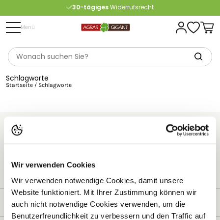
30-tägiges
Widerrufsrecht
Kostenlose
Beratung
Menü
Portofrei
ab 175 € (in DE) – außer Sperrgut
Schlagworte
Startseite
/
Schlagworte
Newsletter abonnieren
Anmelden
Wir verwenden Cookies
Datenschutz: Agrargiganten Fachhandel GmbH speichert und verarbeitet Deine
personenbezogenen Daten auf Grundlage der
Datenschutzerklärung
Wir verwenden notwendige Cookies, damit unsere
Website funktioniert. Mit Ihrer Zustimmung können wir
Kategorien
auch nicht notwendige Cookies verwenden, um die
Benutzerfreundlichkeit zu verbessern und den Traffic auf