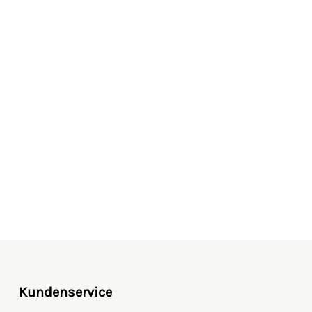
 unter 36 Monaten geeignet. Erstickungsgefahr
inteile.
gen Kunststoffen wie z.B. ABS
GmbH + Co. KG, Bernbacher Straße 94 - 98,
eutschland,
info@bruder.de
Kundenservice