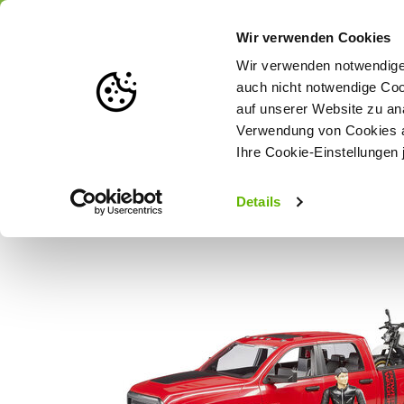
Portofrei
ab 175 € (in DE) – a
Wir verwenden Cookies
Wir verwenden notwendige 
auch nicht notwendige Coo
auf unserer Website zu an
Weidezaun
Zaunlösungen nach Tierart
Verwendung von Cookies au
Ihre Cookie-Einstellungen 
Startseite
Bruder RAM 2500 Power Wagon + Motorrad + Fahrer 1:
Details