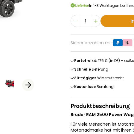
In 1-3 Werktagen bei Ihn
Lieferbar
I
Sicher bezahlen mit:
Portofrei
ab 175 € (in DE) – auße
Schnelle
Lieferung
30-tägiges
Widerrufsrecht
Kostenlose
Beratung
Produktbeschreibung
Bruder RAM 2500 Power Wagon
Für viele Menschen ist Motorr
Motorradmarke hat mit ihren S