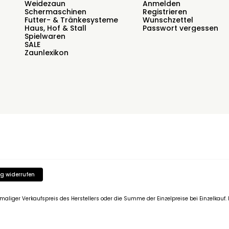
Weidezaun
Anmelden
Schermaschinen
Registrieren
Futter- & Tränkesysteme
Wunschzettel
Haus, Hof & Stall
Passwort vergessen
Spielwaren
SALE
Zaunlexikon
g widerrufen
emaliger Verkaufspreis des Herstellers oder die Summe der Einzelpreise bei Einzelkau