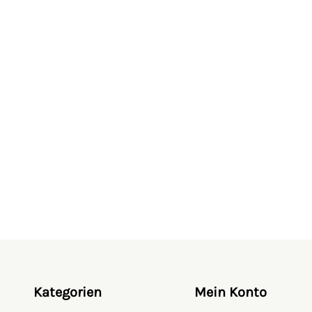
Achtung! Nicht für Kinder
wegen verschluckbarer Kle
Hergestellt aus hochwerti
Kompatibel mit Figur
Made by Bruder
Maßstab 1:16
Sicherheitshinweise
Hersteller:
BRUDER Spielwaren 
90768 Fürth‑Burgfarrnbach, D
Kategorien
Mein Konto