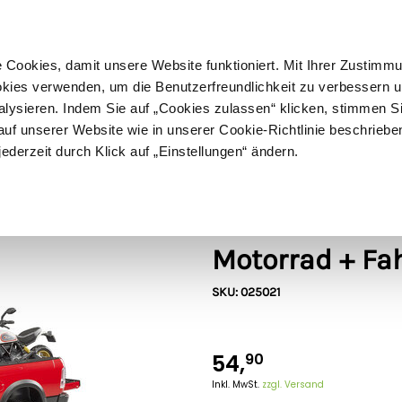
ußer Sperrgut
Schnelle
Lieferung
30-tägiges
Widerrufsrecht
Kostenl
Cookies, damit unsere Website funktioniert. Mit Ihrer Zustimm
kies verwenden, um die Benutzerfreundlichkeit zu verbessern un
alysieren. Indem Sie auf „Cookies zulassen“ klicken, stimmen S
Schermaschinen
Futter- & Tränkesysteme
Haus, Hof 
f unserer Website wie in unserer Cookie-Richtlinie beschriebe
jederzeit durch Klick auf „Einstellungen“ ändern.
16
Bruder
Bruder RAM 2
Motorrad + Fah
SKU: 025021
54,
90
Inkl. MwSt.
zzgl. Versand