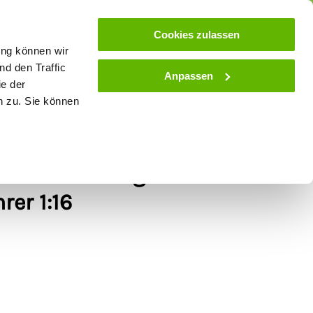
ose
Beratung
Kundenservice
Blog
Cookies zulassen
ung können wir
d den Traffic
Anpassen
ie der
& Stall
Spielwaren
Zaunlexikon
SALE
n zu. Sie können
500 Power Wagon +
rer 1:16