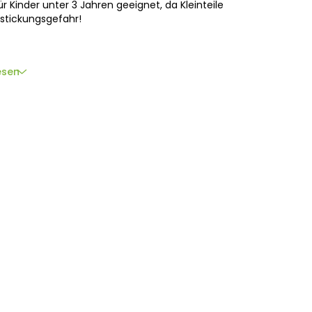
r Kinder unter 3 Jahren geeignet, da Kleinteile
rstickungsgefahr!
esen
ttenbacher Straße 60, 58511 Lüdenscheid,