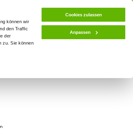
ose
Beratung
Kundenservice
Blog
Cookies zulassen
ung können wir
d den Traffic
Anpassen
ie der
& Stall
Spielwaren
Zaunlexikon
SALE
n zu. Sie können
wader 1:32
en