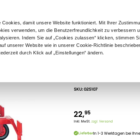
ußer Sperrgut
Schnelle
Lieferung
30-tägiges
Widerrufsrecht
Kostenl
Cookies, damit unsere Website funktioniert. Mit Ihrer Zustimm
kies verwenden, um die Benutzerfreundlichkeit zu verbessern un
alysieren. Indem Sie auf „Cookies zulassen“ klicken, stimmen S
Schermaschinen
Futter- & Tränkesysteme
Haus, Hof 
f unserer Website wie in unserer Cookie-Richtlinie beschriebe
jederzeit durch Klick auf „Einstellungen“ ändern.
Siku
Siku Fella Sch
SKU: 025107
22,
95
Inkl. MwSt.
zzgl. Versand
In 1-3 Werktagen bei Ihn
Lieferbar