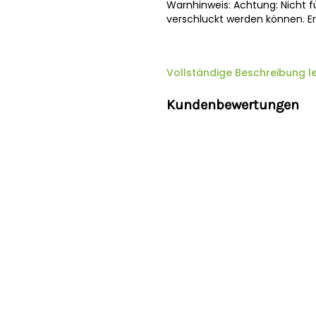
Warnhinweis: Achtung: Nicht fü
verschluckt werden können. E
Sicherheitshinweise
Vollständige Beschreibung l
Hersteller:
Sieper GmbH, Schli
Deutschland,
info@siku.de
Kundenbewertungen