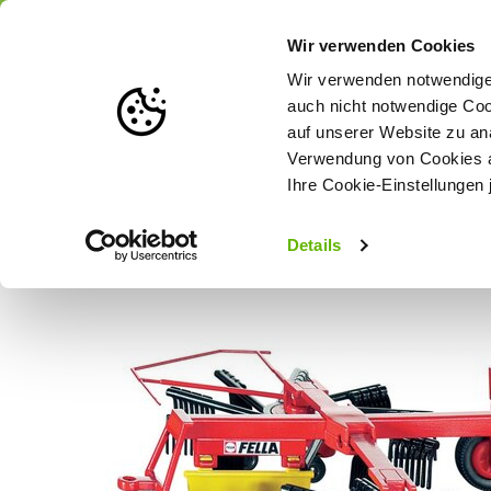
Portofrei
ab 175 € (in DE) – a
Wir verwenden Cookies
Wir verwenden notwendige 
auch nicht notwendige Coo
auf unserer Website zu an
Weidezaun
Zaunlösungen nach Tierart
Verwendung von Cookies au
Ihre Cookie-Einstellungen 
Startseite
Siku Fella Schwader 1:32
Details