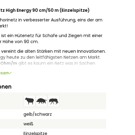
z High Energy 90 cm/50 m (Einzelspitze)
 horinetz in verbesserter Ausführung, eins der am
Markt!
 ist ein Hütenetz für Schafe und Ziegen mit einer
r Höhe von 90 cm.
 vereint die alten Stärken mit neuen Innovationen.
ergy heute zu den leitfähigsten Netzen am Markt.
,1 Ohm/m
gibt es kaum ein Netz was in Sachen
eichbar ist.
esen
gkeit ist es problemlos möglich mehrere Netze mit
betreiben und so eine größere Fläche
onen
von sehr haltbaren und robusten Leitern (Kupfer)
genschaften und eine lange Nutzungsdauer.
 der 14 Pfähle mit Einzelspitze auch in lockerem
t noch stabil und sorgt für bestmögliche
gelb/schwarz
uffällige Farbgebung der gelben Litzen und weißen
weiß
erung für eine gute Erkennbarkeit des horinetzes.
Einzelspitze
he Belastbarkeit - die Ober- und Bodenlitzen sind