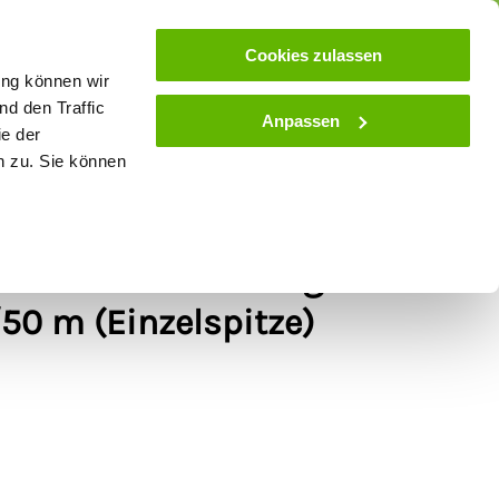
ose
Beratung
Kundenservice
Blog
Cookies zulassen
ung können wir
d den Traffic
Anpassen
ie der
& Stall
Spielwaren
Zaunlexikon
SALE
n zu. Sie können
afzaun Horinetz High
50 m (Einzelspitze)