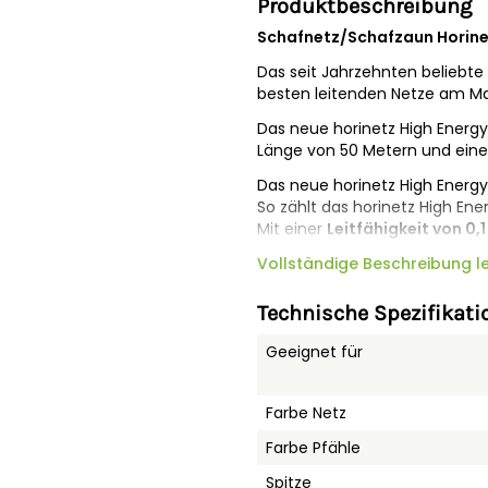
Produktbeschreibung
Schafnetz/Schafzaun Horinet
Das seit Jahrzehnten beliebte
besten leitenden Netze am 
Das neue horinetz High Energy
Länge von 50 Metern und eine
Das neue horinetz High Energy
So zählt das horinetz High En
Mit einer
Leitfähigkeit von 0
Qualität und Leitfähigkeit vergl
Vollständige Beschreibung l
Dank seiner extremen Leitfähi
nur einem Weidezaungerät zu 
Technische Spezifikati
einzuzäunen. Die Verwendung 
garantiert beste Gebrauchsei
Geeignet für
Zudem steht das Netz aufgrund
Boden und bei starker Windlas
Farbe Netz
Sicherheit Ihrer Tiere. Die a
Farbe Pfähle
Pfähle sorgt auch in der Dämm
Spitze
Ein weiterer Vorteil ist die ho