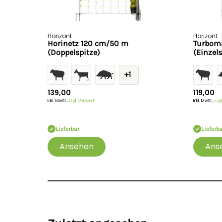
Horizont
Horizont
Horinetz 120 cm/50 m
Turbom
(Doppelspitze)
(Einzels
+1
139,00
119,00
Inkl. MwSt.,
zzgl. Versand
Inkl. MwSt.,
zzgl
Lieferbar
Lieferb
Ansehen
Ans