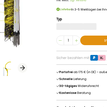
Inkl. MwSt.
zzgl. Versand
In 3-5 Werktagen bei Ih
Lieferbar
Typ
I
Sicher bezahlen mit:
Portofrei
ab 175 € (in DE) – auße
Schnelle
Lieferung
30-tägiges
Widerrufsrecht
Kostenlose
Beratung