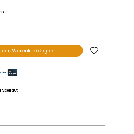
nen
n den Warenkorb legen
r Sperrgut