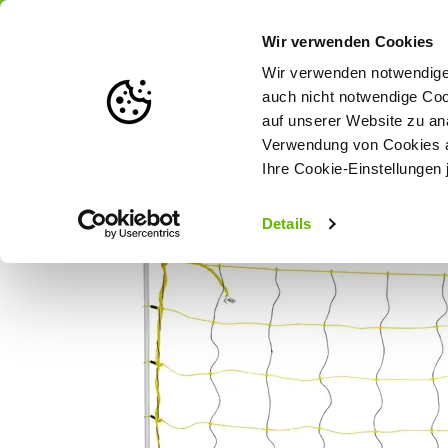
Portofrei
ab 175 € (in DE) – a
Wir verwenden Cookies
Wir verwenden notwendige 
auch nicht notwendige Coo
auf unserer Website zu an
Weidezaun
Zaunlösungen nach Tierart
Verwendung von Cookies au
Ihre Cookie-Einstellungen 
Startseite
Schafnetz/Schafzaun Horinetz High Energy 90 cm/50 
Details