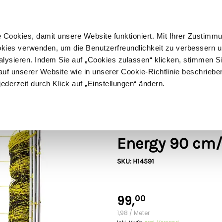
ußer Sperrgut
Schnelle
Lieferung
30-tägiges
Widerrufsrecht
Kostenl
Cookies, damit unsere Website funktioniert. Mit Ihrer Zustimm
kies verwenden, um die Benutzerfreundlichkeit zu verbessern un
alysieren. Indem Sie auf „Cookies zulassen“ klicken, stimmen S
Schermaschinen
Futter- & Tränkesysteme
Haus, Hof 
f unserer Website wie in unserer Cookie-Richtlinie beschriebe
jederzeit durch Klick auf „Einstellungen“ ändern.
m (Einzelspitze)
Horizont
Schafnetz/Sch
Energy 90 cm/
SKU: H14591
99,
00
1,98 / Meter