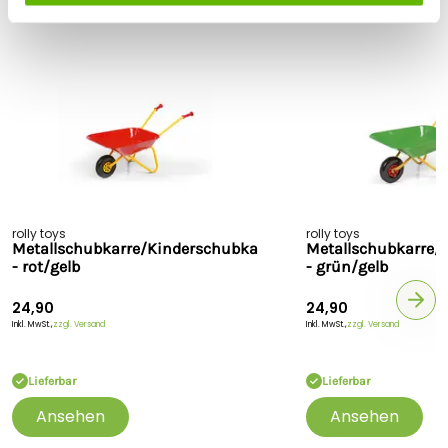
Passende Produkte
Sicherheitshinweise
Hersteller:
Franz Schneider GmbH & Co. KG, Siemensstraße
13 - 19, 96465 Neustadt bei Coburg, Deutschland,
info@rollytoys.de
rolly toys
rolly toys
Metallschubkarre/Kinderschubkarre
Metallschubkarre/
- rot/gelb
- grün/gelb
24,90
24,90
Inkl. MwSt.,
zzgl. Versand
Inkl. MwSt.,
zzgl. Versand
Lieferbar
Lieferbar
Ansehen
Ansehen