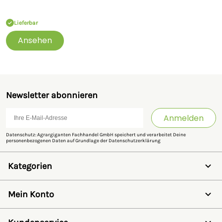
Lieferbar
Ansehen
Newsletter abonnieren
Anmelden
Datenschutz: Agrargiganten Fachhandel GmbH speichert und verarbeitet Deine
personenbezogenen Daten auf Grundlage der
Datenschutzerklärung
Kategorien
Weidezaun
Schermaschinen
Mein Konto
Futter- & Tränkesysteme
Haus, Hof & Stall
Anmelden
Spielwaren
Registrieren