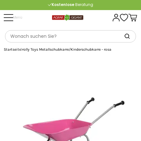
Kostenlose
Beratung
Portofrei
ab 175 € (in DE) – außer Sperrgut
Menü
Startseite
rolly Toys Metallschubkarre/Kinderschubkarre - rosa