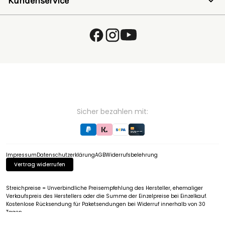
Kundenservice
SALE
Wunschzettel
Zaunlexikon
Passwort vergessen
Häufig gestellte Fragen
Kostenlose Fachberatung
Schleifservice
Zahlungsarten
Versand & Lieferung
Retouren & Umtausch
Verpackungsgesetz (VerpackG)
Hinweise zur Batterieentsorgung
EU - Online Dispute Resolution
Partnerprogramm
Sicher bezahlen mit:
Impressum
Datenschutzerklärung
AGB
Widerrufsbelehrung
Vertrag widerrufen
Streichpreise = Unverbindliche Preisempfehlung des Hersteller, ehemaliger
Verkaufspreis des Herstellers oder die Summe der Einzelpreise bei Einzelkauf.
Kostenlose Rücksendung für Paketsendungen bei Widerruf innerhalb von 30
Tagen.