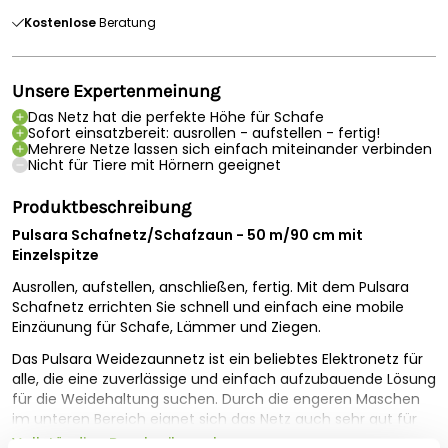
Kostenlose
Beratung
Unsere Expertenmeinung
Das Netz hat die perfekte Höhe für Schafe
Sofort einsatzbereit: ausrollen - aufstellen - fertig!
Mehrere Netze lassen sich einfach miteinander verbinden
Nicht für Tiere mit Hörnern geeignet
Produktbeschreibung
Pulsara Schafnetz/Schafzaun - 50 m/90 cm mit
Einzelspitze
Ausrollen, aufstellen, anschließen, fertig. Mit dem Pulsara
Schafnetz errichten Sie schnell und einfach eine mobile
Einzäunung für Schafe, Lämmer und Ziegen.
Das Pulsara Weidezaunnetz ist ein beliebtes Elektronetz für
alle, die eine zuverlässige und einfach aufzubauende Lösung
für die Weidehaltung suchen. Durch die engeren Maschen
im unteren Bereich eignet sich das Netz auch sehr gut für
Lämmer und kleinere Tiere. Die orangefarbene Litze sorgt
Vollständige Beschreibung lesen