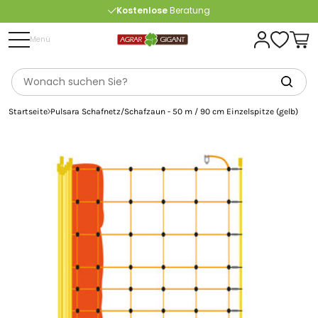
Kostenlose
Beratung
Portofrei
ab 175 € (in DE) – außer Sperrgut
Menü
Startseite
Pulsara Schafnetz/Schafzaun - 50 m / 90 cm Einzelspitze (gelb)