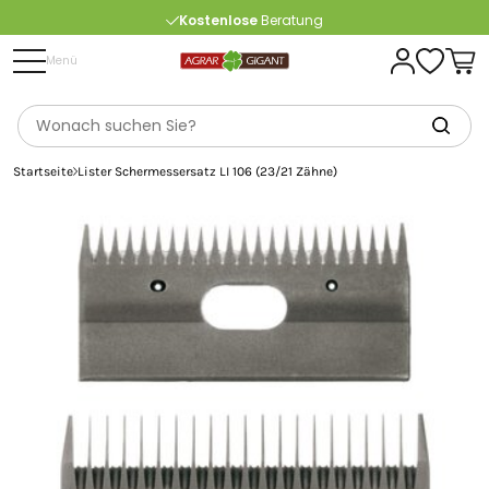
Kostenlose
Beratung
Portofrei
ab 175 € (in DE) – außer Sperrgut
Menü
Startseite
Lister Schermessersatz LI 106 (23/21 Zähne)