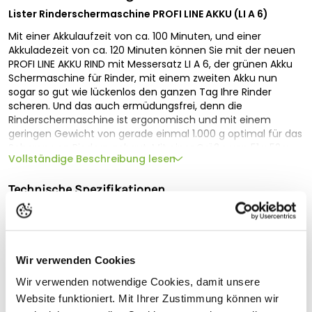
Lister Rinderschermaschine PROFI LINE AKKU (LI A 6)
Mit einer Akkulaufzeit von ca. 100 Minuten, und einer
Akkuladezeit von ca. 120 Minuten können Sie mit der neuen
PROFI LINE AKKU RIND mit Messersatz LI A 6, der grünen Akku
Schermaschine für Rinder, mit einem zweiten Akku nun
sogar so gut wie lückenlos den ganzen Tag Ihre Rinder
scheren. Und das auch ermüdungsfrei, denn die
Rinderschermaschine ist ergonomisch und mit einem
geringen Gewicht von gerade einmal 1.000 g optimal für das
Scheren von Rindern gebaut. Mit einer Größe von 51 x 52 x
Vollständige Beschreibung lesen
285 mm liegt sie darüber hinaus auch bequem in der Hand
und ermöglicht Ihnen eine ermüdungsfreie Rinderschur.
Technische Spezifikationen
Funktionsweise der PROFI LINE AKKU RIND
Geeignet für
Die
PROFI LINE AKKU RIND mit Messersatz LI A 6
besitzt eine
3-stufige Schnittgeschwindigkeit mit max. ca. 2.500
Akku-Laufzeit
100 min.
Doppelhüben in der Minute. Damit können Sie Ihre Rinder
Wir verwenden Cookies
sowohl präzise als auch gleichmäßig scheren. Und dass
Akku-Ladezeit
120 min.
sogar in kürzester Zeit. Die
Akku Schermaschine für Rinder
Wir verwenden notwendige Cookies, damit unsere
Geschwindigkeit
2.500/min
besitzt einen SK II Aluminium Scherkopf, der Silber
Website funktioniert. Mit Ihrer Zustimmung können wir
beschichtet ist und der Messerbetrieb läuft über ein HGQW-
Gewicht
1.170 g