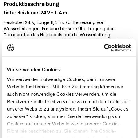
Produktbeschreibung
Lister Heizkabel 24 V - 11,4 m
Heizkabel 24 V, Länge 11,4 m. Zur Beheizung von
Wasserleitungen. Für eine bessere Übertragung der
Temperatur des Heizkabels auf die Wasserleitung
empfehlen wir über das Heizkabel das Alu-Klebeband ALU 88
zu wickeln. Auch für Kunststoff-Leitungen geeignet, dabei
bitte nur PE-Rohre verwenden, die für Warm- und
Kaltwasser geeignet sind. Zur Wärmeverteilung bei PE-
Rohren, Alu-Klebeband ALU 88 zuerst direkt auf das PE-Rohr
Wir verwenden Cookies
kleben, danach erst das Heizkabel verarbeiten. Weitere
Vollständige Beschreibung lesen
Isolierung z.B. mit handelsüblichen Armaflex-Isolierungen.
Wir verwenden notwendige Cookies, damit unsere
Heizkabel für Zuleitungsrohre, optimal bei gleichzeitigem
Website funktioniert. Mit Ihrer Zustimmung können wir
Kundenbewertungen
Einsatz des Tränkebeckens SB 88 H. Kabel nicht kürzen! Trafo
auch nicht notwendige Cookies verwenden, um die
erforderlich.
Benutzerfreundlichkeit zu verbessern und den Traffic auf
unserer Website zu analysieren. Indem Sie auf „Cookies
Sicherheitshinweise
zulassen“ klicken, stimmen Sie der Verwendung von
Passende Produkte
Cookies auf unserer Website wie in unserer Cookie-
Hersteller:
Lister GmbH, Am Mühlenberg 3, 58509
Richtlinie beschrieben zu. Sie können Ihre Cookie-
Lüdenscheid, Deutschland,
info@lister.de