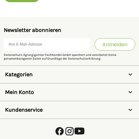
Newsletter abonnieren
Anmelden
Datenschutz: Agrargiganten Fachhandel GmbH speichert und verarbeitet Deine
personenbezogenen Daten auf Grundlage der
Datenschutzerklärung
Kategorien
Weidezaun
Schermaschinen
Mein Konto
Futter- & Tränkesysteme
Haus, Hof & Stall
Anmelden
Spielwaren
Registrieren
Kundenservice
SALE
Wunschzettel
Zaunlexikon
Passwort vergessen
Häufig gestellte Fragen
Kostenlose Fachberatung
Schleifservice
Zahlungsarten