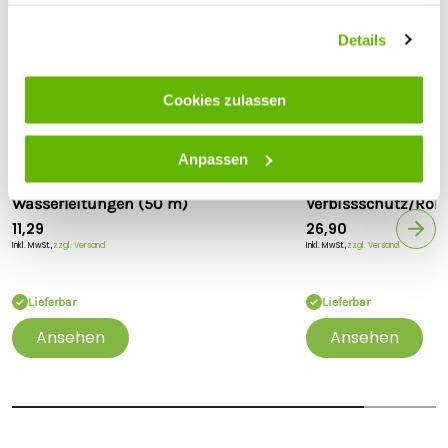
Einstellungen jederzeit durch Klick auf „Einstellungen“
ändern.
Details
Cookies zulassen
Anpassen
Lister
Lister
Lister Alu-Klebeband für
Lister
Wasserleitungen (50 m)
Verbissschutz/Roh
11,29
26,90
Inkl. MwSt.,
zzgl. Versand
Inkl. MwSt.,
zzgl. Versand
Lieferbar
Lieferbar
Ansehen
Ansehen