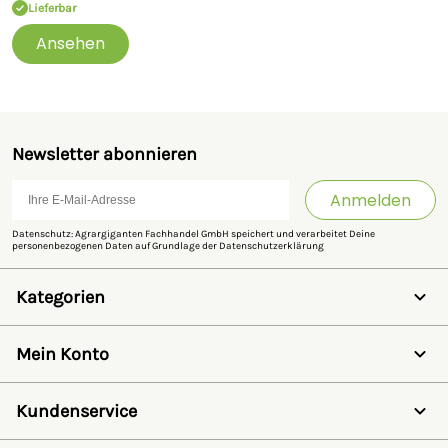
Lieferbar
Ansehen
Newsletter abonnieren
Anmelden
Datenschutz: Agrargiganten Fachhandel GmbH speichert und verarbeitet Deine
personenbezogenen Daten auf Grundlage der
Datenschutzerklärung
Kategorien
Weidezaun
Schermaschinen
Mein Konto
Futter- & Tränkesysteme
Haus, Hof & Stall
Anmelden
Spielwaren
Registrieren
Kundenservice
SALE
Wunschzettel
Zaunlexikon
Passwort vergessen
Häufig gestellte Fragen