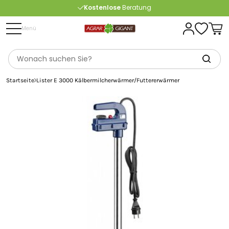
Kostenlose
Beratung
Portofrei
ab 175 € (in DE) – außer Sperrgut
Menü
Startseite
Lister E 3000 Kälbermilcherwärmer/Futtererwärmer