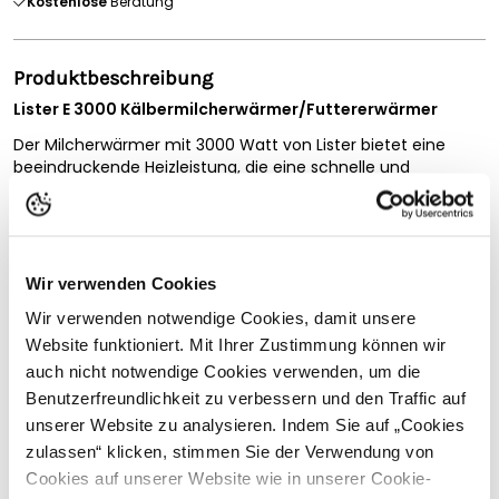
Kostenlose
Beratung
Produktbeschreibung
Lister E 3000 Kälbermilcherwärmer/Futtererwärmer
Der Milcherwärmer mit 3000 Watt von Lister bietet eine
beeindruckende Heizleistung, die eine schnelle und
gleichmäßige Erwärmung der Milch garantiert. Dank der
fortschrittlichen Technologie wird die Wärme optimal
verteilt, was die Qualität der Milch bewahrt. Durch den
eingebauten Schutztemperaturbegrenzer schaltet sich das
Gerät bei Überbelastung aus. Der Lister Milcherwärmer ist
Wir verwenden Cookies
aus hochwertigen Materialien gefertigt, die eine lange
Wir verwenden notwendige Cookies, damit unsere
Nutzungsdauer und Zuverlässigkeit gewährleisten.
Vollständige Beschreibung lesen
Website funktioniert. Mit Ihrer Zustimmung können wir
Warum der Milcherwärmer die beste Wahl ist
auch nicht notwendige Cookies verwenden, um die
Kundenbewertungen
Hervorragende Heizleistung:
Mit einer Leistung von 3000
Benutzerfreundlichkeit zu verbessern und den Traffic auf
Watt erreicht der Milcherwärmer schnell die erforderliche
unserer Website zu analysieren. Indem Sie auf „Cookies
Temperatur, wodurch die Arbeitsabläufe auf Ihrem Hof
zulassen“ klicken, stimmen Sie der Verwendung von
effizienter gestaltet werden können. Die gleichmäßige
Cookies auf unserer Website wie in unserer Cookie-
Wärmeverteilung sorgt dafür, dass die Milch ihre wertvollen