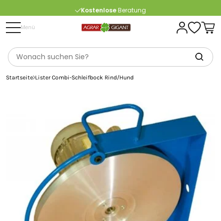
Kostenlose
Beratung
Portofrei
ab 175 € (in DE) – außer Sperrgut
Menü
Startseite
Lister Combi-Schleifbock Rind/Hund