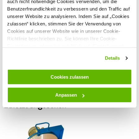
auch nicht notwendige Cookies verwenden, um die
Der professionelle Combi-Schleifbock zum Schleifen von
Benutzerfreundlichkeit zu verbessern und den Traffic auf
Schermessern. Als Senkrecht- oder Waagerechtschleifer,
unserer Website zu analysieren. Indem Sie auf „Cookies
transportabel oder fest montierbar. Der Combi-Schleifbock
verfügt über einen absolut ruhigen Lauf und ist durch seine
zulassen“ klicken, stimmen Sie der Verwendung von
Dreipunktauflage vibrationsfrei.
Cookies auf unserer Website wie in unserer Cookie-
Richtlinie beschrieben zu. Sie können Ihre Cookie-
Im Lieferumfang ist eine Haltezange für Schermesser und
ca. je 1 kg Spezial-Schleifpaste fein und grob enthalten.
Einstellungen jederzeit durch Klick auf „Einstellungen“
ändern.
Anschluss: 230 Volt
Details
Vollständige Beschreibung lesen
Motorleistung: 600 Watt
Scheibendurchmesser: 350 mm
Kundenbewertungen
Cookies zulassen
Sicherheitshinweise
Anpassen
Hersteller:
Lister GmbH, Am Mühlenberg 3, 58509
Zuletzt angesehen
Lüdenscheid, Deutschland,
info@lister.de