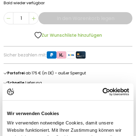
Bald wieder verfügbar
In den Warenkorb legen
Zur Wunschliste hinzufügen
Sicher bezahlen mit:
Portofrei
ab 175 € (in DE) – außer Sperrgut
Schnelle
Lieferung
30-tägiges
Widerrufsrecht
Kostenlose
Beratung
Wir verwenden Cookies
Produktbeschreibung
Wir verwenden notwendige Cookies, damit unsere
Website funktioniert. Mit Ihrer Zustimmung können wir
Lister Combi-Schleifbock Rind/Hund