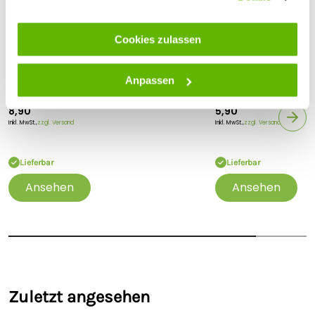
Cookies zulassen
Anpassen
Lister
Lister
Lister Tränkenippel ST 909/4
Lister Tränkenippel
8,90
5,90
Inkl. MwSt.,
zzgl. Versand
Inkl. MwSt.,
zzgl. Versand
Lieferbar
Lieferbar
Ansehen
Ansehen
Zuletzt angesehen