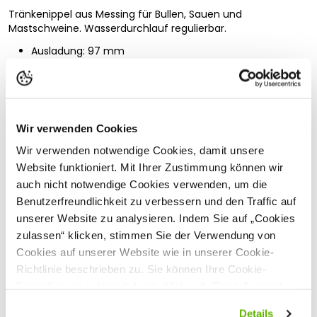
Tränkenippel aus Messing für Bullen, Sauen und
Mastschweine. Wasserdurchlauf regulierbar.
Ausladung: 97 mm
Anschluss: R 1/2" Außengewinde
Wasserleistung: 2,3 l/min. bei 5 bar
Gewicht: ca. 385 g
Wir verwenden Cookies
Sicherheitshinweise
Vollständige Beschreibung lesen
Wir verwenden notwendige Cookies, damit unsere
Hersteller:
Lister GmbH, Am Mühlenberg 3, 58509
Website funktioniert. Mit Ihrer Zustimmung können wir
Kundenbewertungen
Lüdenscheid, Deutschland,
info@lister.de
auch nicht notwendige Cookies verwenden, um die
Benutzerfreundlichkeit zu verbessern und den Traffic auf
unserer Website zu analysieren. Indem Sie auf „Cookies
zulassen“ klicken, stimmen Sie der Verwendung von
Passende Produkte
Cookies auf unserer Website wie in unserer Cookie-
Richtlinie beschrieben zu. Sie können Ihre Cookie-
Einstellungen jederzeit durch Klick auf „Einstellungen“
ändern.
Details