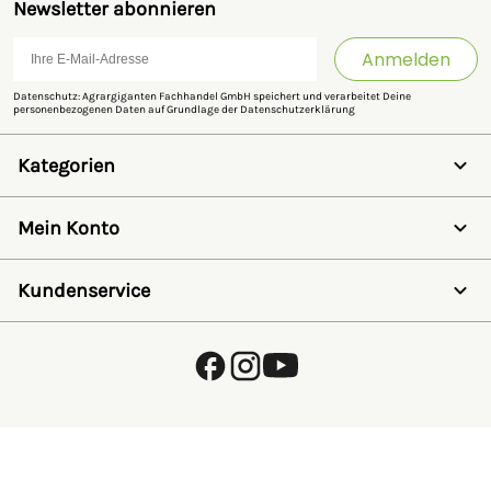
Newsletter abonnieren
Anmelden
Datenschutz: Agrargiganten Fachhandel GmbH speichert und verarbeitet Deine
personenbezogenen Daten auf Grundlage der
Datenschutzerklärung
Kategorien
Weidezaun
Schermaschinen
Mein Konto
Futter- & Tränkesysteme
Haus, Hof & Stall
Anmelden
Spielwaren
Registrieren
Kundenservice
SALE
Wunschzettel
Zaunlexikon
Passwort vergessen
Häufig gestellte Fragen
Kostenlose Fachberatung
Schleifservice
Zahlungsarten
Versand & Lieferung
Retouren & Umtausch
Verpackungsgesetz (VerpackG)
Hinweise zur Batterieentsorgung
EU - Online Dispute Resolution
Partnerprogramm