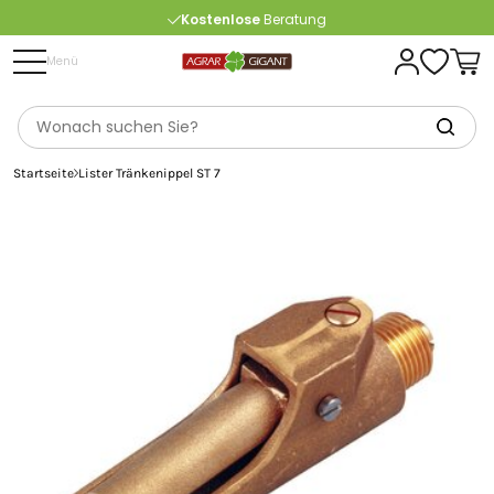
Kostenlose
Beratung
Portofrei
ab 175 € (in DE) – außer Sperrgut
Menü
Startseite
Lister Tränkenippel ST 7