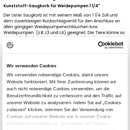
Kunststoff-Saugkorb für Weidepumpen 1 1/4"
Der Lister Saugkorb ist mit seinem Maß von 1 1/4 Zoll und
dem zuverlässigen Rückschlagventil für den Anschluss an
allen gängigen Weidepumpenschläuchen bzw.
Weidepumpen (z.B. L3 und L4) geeignet. Die Tiere könne so
eigenständig das Wasser aus einem vorhandenen Brunnen
oder Oberflächengewässer fördern.
Technische Daten:
Mit zuverlässigem Rückschlagventil
Wir verwenden Cookies
Vollständige Beschreibung lesen
Schlauchanschluss: 1 1/4" (Zoll)
Für alle Weidepumpen geeignet
Wir verwenden notwendige Cookies, damit unsere
Kundenbewertungen
Material: stabiler Kunststoff
Website funktioniert. Mit Ihrer Zustimmung können wir
Farbe: Schwarz
auch nicht notwendige Cookies verwenden, um die
Anwendungsbereiche:
Benutzerfreundlichkeit zu verbessern und den Traffic auf
unserer Website zu analysieren. Indem Sie auf „Cookies
Zum Anschluss an Weidepumpenschläuchen
Passende Produkte
zulassen“ klicken, stimmen Sie der Verwendung von
Für alle gängigen Weidepumpen geeignet
Cookies auf unserer Website wie in unserer Cookie-
Richtlinie beschrieben zu. Sie können Ihre Cookie-
Sicherheitshinweise