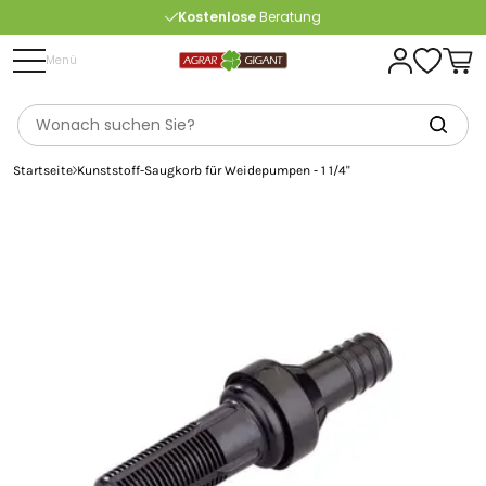
Kostenlose
Beratung
Portofrei
ab 175 € (in DE) – außer Sperrgut
Menü
Startseite
Kunststoff-Saugkorb für Weidepumpen - 1 1/4"