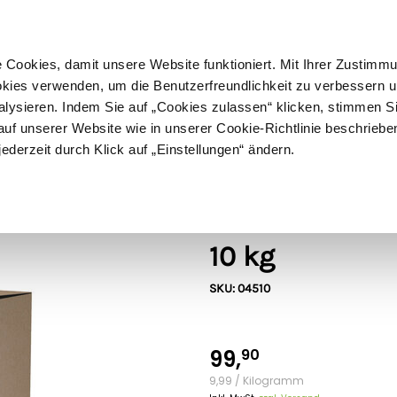
ußer Sperrgut
Schnelle
Lieferung
30-tägiges
Widerrufsrecht
Kostenl
Cookies, damit unsere Website funktioniert. Mit Ihrer Zustimm
kies verwenden, um die Benutzerfreundlichkeit zu verbessern un
alysieren. Indem Sie auf „Cookies zulassen“ klicken, stimmen S
Schermaschinen
Futter- & Tränkesysteme
Haus, Hof 
f unserer Website wie in unserer Cookie-Richtlinie beschriebe
jederzeit durch Klick auf „Einstellungen“ ändern.
Köhler Holz- und Metallverarbeit
Köhler´s Volld
10 kg
SKU: 04510
99,
90
9,99 / Kilogramm