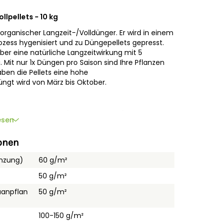
lpellets - 10 kg
 organischer Langzeit-/Volldünger. Er wird in einem
zess hygenisiert und zu Düngepellets gepresst.
ber eine natürliche Langzeitwirkung mit 5
Mit nur 1x Düngen pro Saison sind Ihre Pflanzen
aben die Pellets eine hohe
ngt wird von März bis Oktober.
ut ins Erdreich ein (ca. 3-4 cm tief). Bei
esen
n Dünger direkt in das Pflanzloch geben. Nach
zen immer ausreichend bewässert werden. Wir
onen
 das Tragen von Arbeits-/Gartenhandschuhen.
owie Obst und Gemüse sind bis zu 5 Monate
anzung)
60 g/m²
rgt.
50 g/m²
uanpflan
50 g/m²
olle
ürliche Wirkstoffe
100-150 g/m²
r: