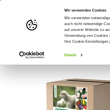
Portofrei
ab 175 € (in DE) – a
Wir verwenden Cookies
Wir verwenden notwendige 
auch nicht notwendige Coo
auf unserer Website zu an
Weidezaun
Zaunlösungen nach Tierart
Verwendung von Cookies au
Ihre Cookie-Einstellungen 
Startseite
Köhler´s Volldünger/Schafwollpellets - 10 kg
Details