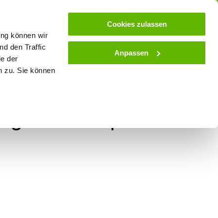
ose
Beratung
Kundenservice
Blog
Cookies zulassen
ung können wir
d den Traffic
Anpassen
ie der
& Stall
Spielwaren
Zaunlexikon
SALE
n zu. Sie können
ung
ünger/Schafwollpellets -