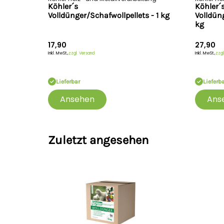
Köhler´s
Köhler´
Volldünger/Schafwollpellets - 1 kg
Volldüng
kg
17,90
27,90
Inkl. MwSt.,
zzgl. Versand
Inkl. MwSt.,
zzgl
Lieferbar
Lieferb
Ansehen
Ans
Zuletzt angesehen