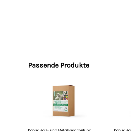
Passende Produkte
Köhler Holz- und Metallverarbeitung
Köhler Ho