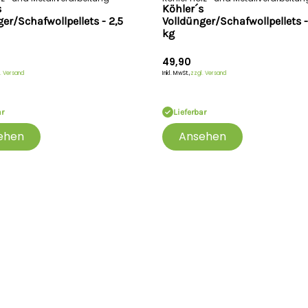
s
Köhler´s
er/Schafwollpellets - 2,5
Volldünger/Schafwollpellets -
kg
49,90
. Versand
Inkl. MwSt.,
zzgl. Versand
ar
Lieferbar
ehen
Ansehen