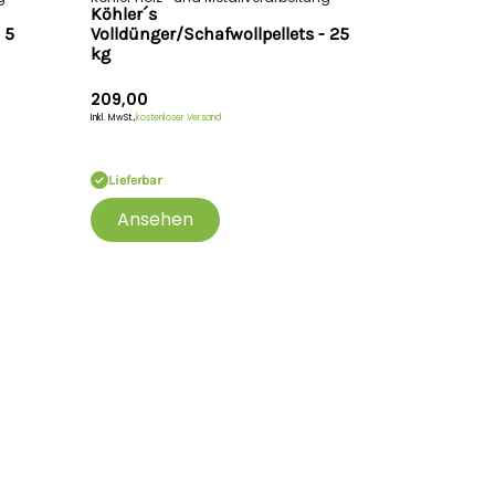
Köhler´s
 5
Volldünger/Schafwollpellets - 25
kg
209,00
Inkl. MwSt.,
kostenloser Versand
Lieferbar
Ansehen