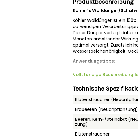
Produktbeschreibung
Köhler´s Wolldünger/Schafwol
Köhler Wolldünger ist ein 100%
aufwendigen Verarbeitungspro
Dieser Dünger verfügt daher ü
Monaten anhaltender Wirkung. 
optimal versorgt. Zusätzlich h
Wasserspeicherfähigkeit. Gedü
Anwendungstipps:
Arbeiten Sie die Düngepellets g
Vollständige Beschreibung l
Neupflanzungen können Sie de
dem Düngen sollten die Pflan
Technische Spezifikati
empfehlen Ihnen beim Düngen
Garten- und Topfpflanzen s
Blütensträucher (Neuanfpfl
optimal und schonend verso
Erdbeeren (Neuanpflanzung)
Nur 1 x Düngen pro Saison
Beeren, Kern-/Steinobst (Ne
Besteht aus 100 % Schafw
zung)
Enthält ausschließlich nat
Blütensträucher
Köhler´s Wolldünger sorgt fü