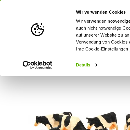
Portofrei
ab 175 € (in DE) – a
Wir verwenden Cookies
Wir verwenden notwendige 
auch nicht notwendige Coo
auf unserer Website zu an
Weidezaun
Zaunlösungen nach Tierart
Verwendung von Cookies au
Ihre Cookie-Einstellungen 
Startseite
Kids Globe Kühe 1:32 (6 Stück)
Details