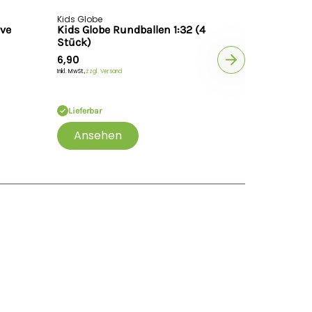
Kids Globe
Kids Globe
ive
Kids Globe Rundballen 1:32 (4
Kids Glob
Stück)
Stück)
6,90
6,90
Inkl. MwSt.,
zzgl. Versand
Inkl. MwSt.,
zzgl. V
Lieferbar
Lieferbar
Ansehen
Anse