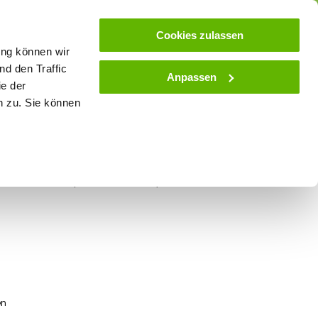
ose
Beratung
Kundenservice
Blog
Cookies zulassen
ung können wir
d den Traffic
Anpassen
ie der
& Stall
Spielwaren
Zaunlexikon
SALE
n zu. Sie können
e 1:32 (6 Stück)
en