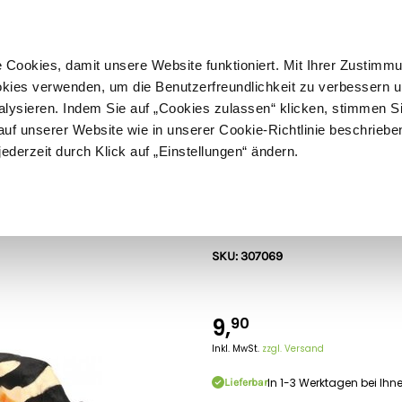
ußer Sperrgut
Schnelle
Lieferung
30-tägiges
Widerrufsrecht
Kostenl
Cookies, damit unsere Website funktioniert. Mit Ihrer Zustimm
kies verwenden, um die Benutzerfreundlichkeit zu verbessern un
alysieren. Indem Sie auf „Cookies zulassen“ klicken, stimmen S
Schermaschinen
Futter- & Tränkesysteme
Haus, Hof 
f unserer Website wie in unserer Cookie-Richtlinie beschriebe
jederzeit durch Klick auf „Einstellungen“ ändern.
Kids Globe
Kids Globe Küh
SKU: 307069
9,
90
Inkl. MwSt.
zzgl. Versand
In 1-3 Werktagen bei Ihn
Lieferbar