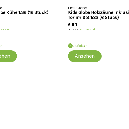
be
Kids Globe
obe Kühe 1:32 (12 Stück)
Kids Globe Holzzäune inklus
Tor im Set 1:32 (6 Stück)
6,90
. Versand
Inkl. MwSt.,
zzgl. Versand
ar
Lieferbar
ehen
Ansehen