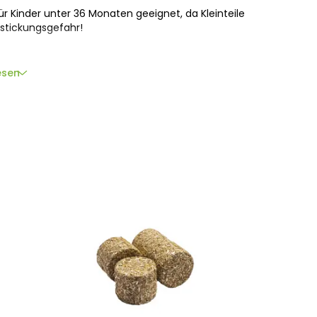
r Kinder unter 36 Monaten geeignet, da Kleinteile
rstickungsgefahr!
esen
lsonderneming Veenendaal BV, Wageningselaan
lande,
info@kidsglobe.eu