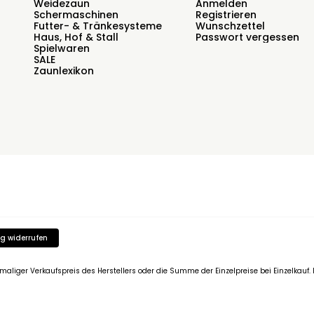
Weidezaun
Anmelden
Schermaschinen
Registrieren
Futter- & Tränkesysteme
Wunschzettel
Haus, Hof & Stall
Passwort vergessen
Spielwaren
SALE
Zaunlexikon
g widerrufen
emaliger Verkaufspreis des Herstellers oder die Summe der Einzelpreise bei Einzelkau