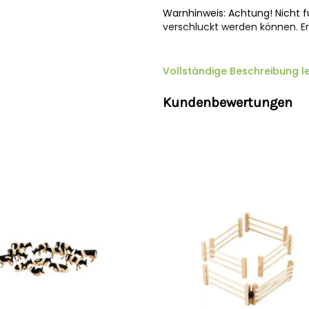
Warnhinweis: Achtung! Nicht fü
verschluckt werden können. E
Sicherheitshinweise
Vollständige Beschreibung l
Hersteller:
Van Manen’s Hande
Kundenbewertungen
8, 3903 LA Veenendaal, Nieder